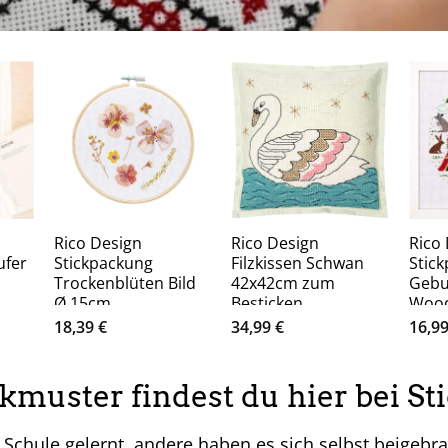
Rico Design
Rico Design
Rico
ufer
Stickpackung
Filzkissen Schwan
Stic
Trockenblüten Bild
42x42cm zum
Gebu
Ø 15cm
Besticken
Wood
24x2
18,39
€
34,99
€
16,9
ckmuster findest du hier bei S
 Schule gelernt, andere haben es sich selbst beigebra