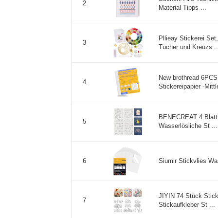
2
Material-Tipps ...
Pllieay Stickerei Set
3
Tücher und Kreuzs ..
New brothread 6PCS 
4
Stickereipapier -Mittl
BENECREAT 4 Blatt 1
5
Wasserlösliche St ...
Siumir Stickvlies Was
6
JIYIN 74 Stück Stick
7
Stickaufkleber St ...