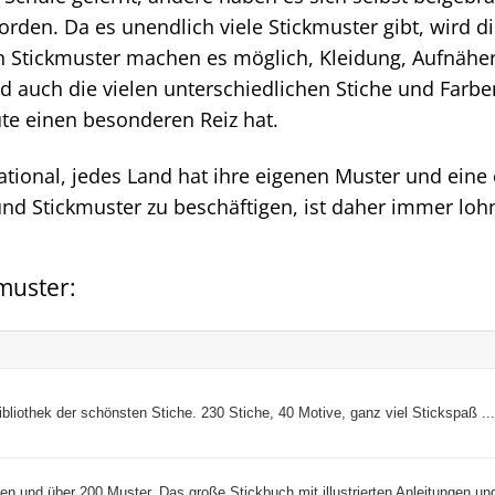
den. Da es unendlich viele Stickmuster gibt, wird d
en Stickmuster machen es möglich, Kleidung, Aufnäher
nd auch die vielen unterschiedlichen Stiche und Farben
ute einen besonderen Reiz hat.
ational, jedes Land hat ihre eigenen Muster und eine
nd Stickmuster zu beschäftigen, ist daher immer loh
kmuster:
ibliothek der schönsten Stiche. 230 Stiche, 40 Motive, ganz viel Stickspaß ...
ken und über 200 Muster. Das große Stickbuch mit illustrierten Anleitungen un