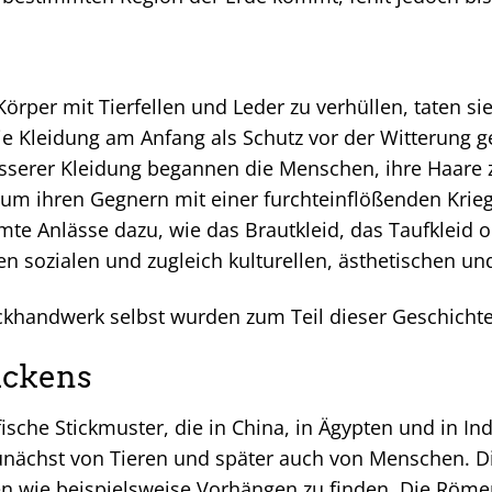
per mit Tierfellen und Leder zu verhüllen, taten sie 
ie Kleidung am Anfang als Schutz vor der Witterung ge
serer Kleidung begannen die Menschen, ihre Haare z
n, um ihren Gegnern mit einer furchteinflößenden Kr
mte Anlässe dazu, wie das Brautkleid, das Taufkleid 
nen sozialen und zugleich kulturellen, ästhetischen u
ckhandwerk selbst wurden zum Teil dieser Geschichte
ickens
ische Stickmuster, die in China, in Ägypten und in I
zunächst von Tieren und später auch von Menschen. D
en wie beispielsweise Vorhängen zu finden. Die Röme