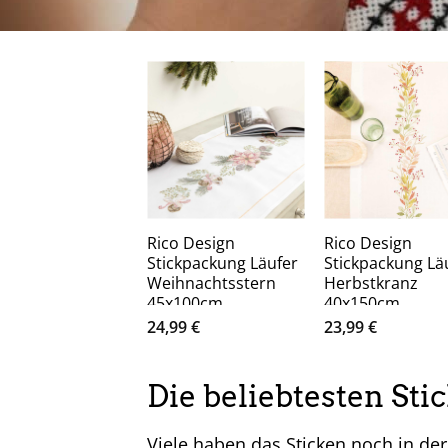
Rico Design
Rico Design
Stickpackung Läufer
Stickpackung Lä
Weihnachtsstern
Herbstkranz
45x100cm
40x150cm
24,99
€
23,99
€
Die beliebtesten Sti
Viele haben das Sticken noch in der