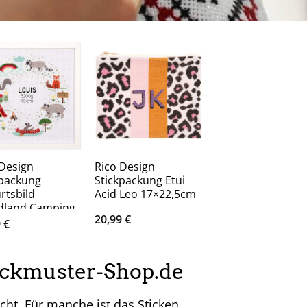
 Design
Rico Design
Rico Design
kpackung
Stickpackung Etui
Stickkarton Lama
rtsbild
Acid Leo 17×22,5cm
braun 8 Stück
land Camping
20,99
€
6,99
€
4cm
9
€
tickmuster-Shop.de
cht. Für manche ist das Sticken