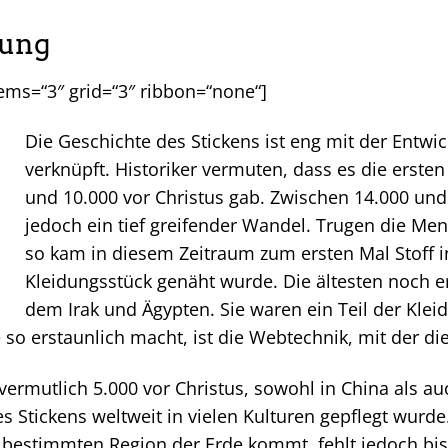
dung
tems=“3″ grid=“3″ ribbon=“none“]
Die Geschichte des Stickens ist eng mit der Entw
verknüpft. Historiker vermuten, dass es die erste
und 10.000 vor Christus gab. Zwischen 14.000 und 
jedoch ein tief greifender Wandel. Trugen die Me
so kam in diesem Zeitraum zum ersten Mal Stoff i
Kleidungsstück genäht wurde. Die ältesten noch 
dem Irak und Ägypten. Sie waren ein Teil der Klei
so erstaunlich macht, ist die Webtechnik, mit der die
 vermutlich 5.000 vor Christus, sowohl in China als a
des Stickens weltweit in vielen Kulturen gepflegt wur
r bestimmten Region der Erde kommt, fehlt jedoch bis