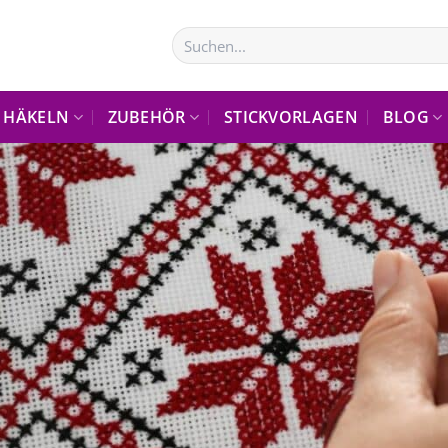
Suchen
nach:
HÄKELN
ZUBEHÖR
STICKVORLAGEN
BLOG