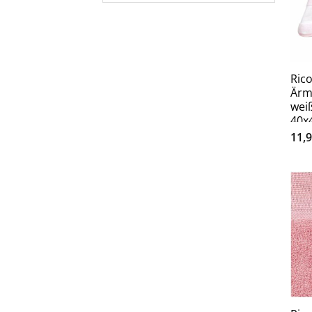
Ric
Ärm
wei
40x
11,