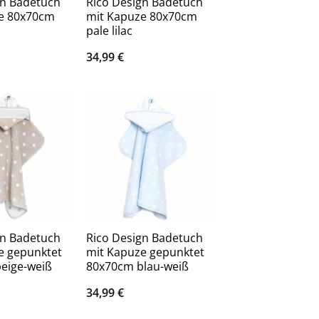
gn Badetuch
Rico Design Badetuch
e 80x70cm
mit Kapuze 80x70cm
pale lilac
34,99
€
gn Badetuch
Rico Design Badetuch
e gepunktet
mit Kapuze gepunktet
eige-weiß
80x70cm blau-weiß
34,99
€