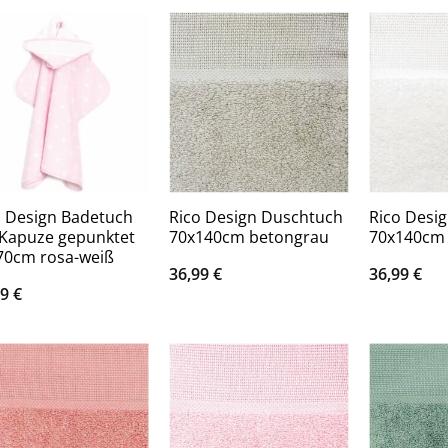
o Design Badetuch
Rico Design Duschtuch
Rico Desi
 Kapuze gepunktet
70x140cm betongrau
70x140cm 
70cm rosa-weiß
36,99
€
36,99
€
99
€