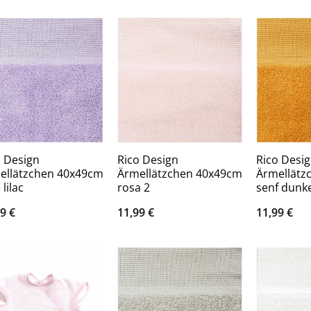
o Design
Rico Design
Rico Desi
ellätzchen 40x49cm
Ärmellätzchen 40x49cm
Ärmellätz
 lilac
rosa 2
senf dunke
99
€
11,99
€
11,99
€