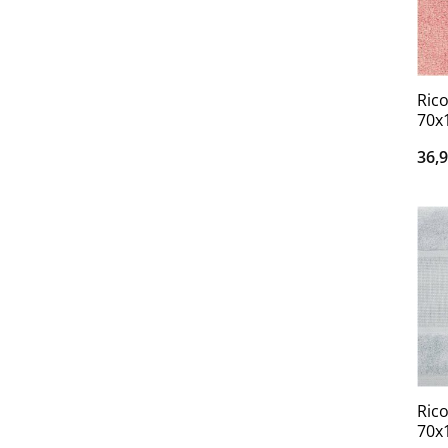
Ric
70x
36,
Ric
70x