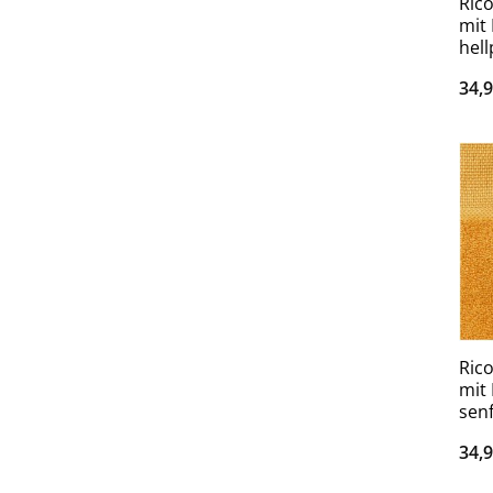
Ric
mit
hell
34,
Ric
mit
sen
34,