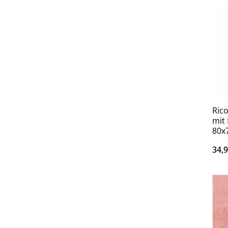
Ric
mit
80x
34,