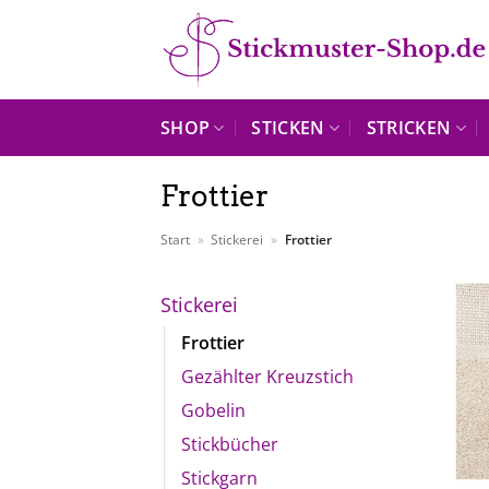
Zum
Inhalt
springen
SHOP
STICKEN
STRICKEN
Frottier
Start
»
Stickerei
»
Frottier
Stickerei
Frottier
Gezählter Kreuzstich
Gobelin
Stickbücher
Stickgarn