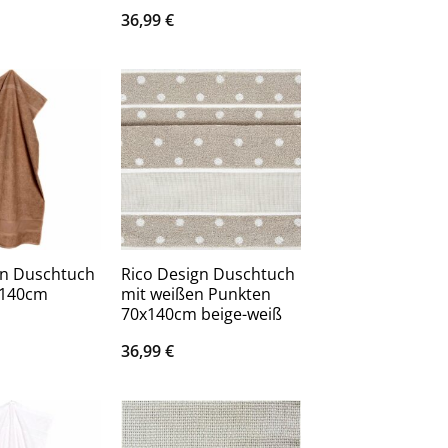
36,99
€
gn Duschtuch
Rico Design Duschtuch
x140cm
mit weißen Punkten
70x140cm beige-weiß
36,99
€