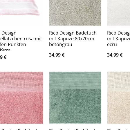
o Design
Rico Design Badetuch
Rico Desi
ellätzchen rosa mit
mit Kapuze 80x70cm
mit Kapuz
ßen Punkten
betongrau
ecru
49cm
34,99
€
34,99
€
99
€