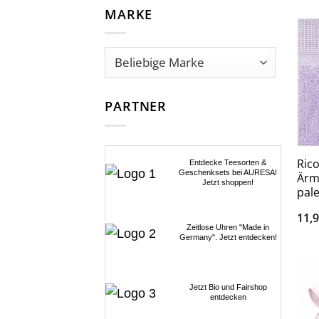
MARKE
PARTNER
Ric
Entdecke Teesorten &
Geschenksets bei AURESA!
Ärm
Jetzt shoppen!
pale
11,
Zeitlose Uhren "Made in
Germany". Jetzt entdecken!
Jetzt Bio und Fairshop
entdecken