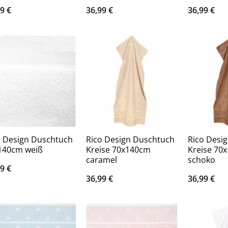
99
€
36,99
€
36,99
€
o Design Duschtuch
Rico Design Duschtuch
Rico Desi
140cm weiß
Kreise 70x140cm
Kreise 70
caramel
schoko
99
€
36,99
€
36,99
€