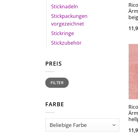
Ric
Sticknadeln
Ärm
Stickpackungen
bei
vorgezeichnet
11,
Stickringe
Stickzubehör
PREIS
Min.
Max.
FILTER
Preis
Preis
FARBE
Ric
Ärm
hell
11,