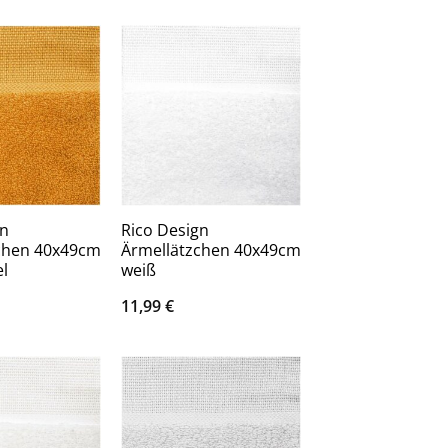
gn
Rico Design
chen 40x49cm
Ärmellätzchen 40x49cm
l
weiß
11,99
€