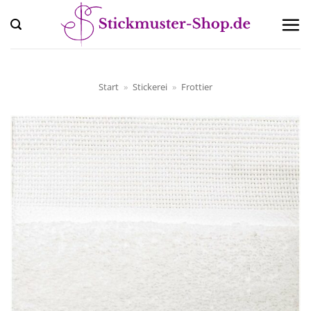
Zum
Inhalt
springen
Start
»
Stickerei
»
Frottier