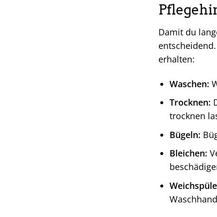
Pflegehi
Damit du lang
entscheidend.
erhalten:
Waschen:
W
Trocknen:
D
trocknen la
Bügeln:
Büg
Bleichen:
Ve
beschädige
Weichspüle
Waschhands