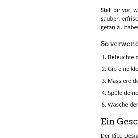
Stell dir vor
sauber, erfris
getan zu habe
So verwend
Befeuchte
Gib eine kl
Massiere d
Spüle deine
Wasche den
Ein Gesc
Der Rico Desi