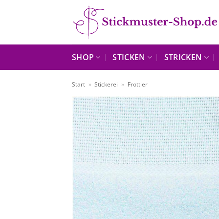
Zum
Inhalt
springen
SHOP
STICKEN
STRICKEN
Start
»
Stickerei
»
Frottier