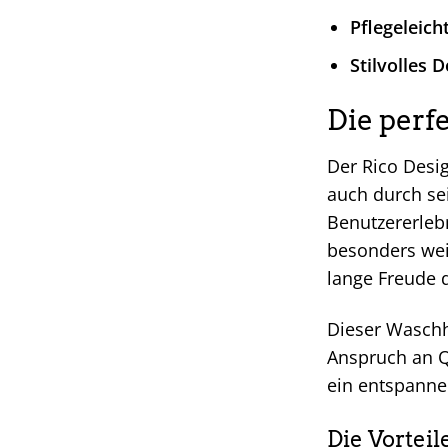
Pflegeleicht
Stilvolles D
Die perf
Der Rico Desi
auch durch sei
Benutzererleb
besonders weic
lange Freude 
Dieser Waschh
Anspruch an Q
ein entspanne
Die Vorteil