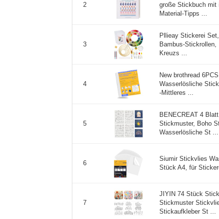
große Stickbuch mit i
2
Material-Tipps ...
Pllieay Stickerei Set
Bambus-Stickrollen, 
3
Kreuzs ...
New brothread 6PCS
Wasserlösliche Stick
4
-Mittleres ...
BENECREAT 4 Blatt 
Stickmuster, Boho St
5
Wasserlösliche St ...
Siumir Stickvlies Wa
6
Stück A4, für Stickere
JIYIN 74 Stück Stick
Stickmuster Stickvli
7
Stickaufkleber St ...