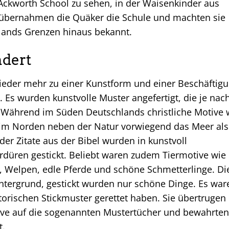
 Ackworth School zu sehen, in der Waisenkinder aus
r übernahmen die Quäker die Schule und machten sie
glands Grenzen hinaus bekannt.
ndert
ieder mehr zu einer Kunstform und einer Beschäftig
Es wurden kunstvolle Muster angefertigt, die je nac
. Während im Süden Deutschlands christliche Motive 
 im Norden neben der Natur vorwiegend das Meer als
der Zitate aus der Bibel wurden in kunstvoll
düren gestickt. Beliebt waren zudem Tiermotive wie
n, Welpen, edle Pferde und schöne Schmetterlinge. Di
intergrund, gestickt wurden nur schöne Dinge. Es war
torischen Stickmuster gerettet haben. Sie übertrugen
ive auf die sogenannten Mustertücher und bewahrten
t.