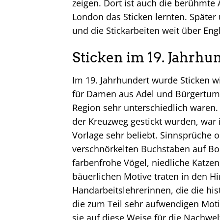
zeigen. Dort ist auch die berühmte
London das Sticken lernten. Späte
und die Stickarbeiten weit über En
Sticken im 19. Jahrhu
Im 19. Jahrhundert wurde Sticken w
für Damen aus Adel und Bürgertum. 
Region sehr unterschiedlich waren
der Kreuzweg gestickt wurden, war
Vorlage sehr beliebt. Sinnsprüche o
verschnörkelten Buchstaben auf Bor
farbenfrohe Vögel, niedliche Katze
bäuerlichen Motive traten in den H
Handarbeitslehrerinnen, die die his
die zum Teil sehr aufwendigen Mot
sie auf diese Weise für die Nachwel