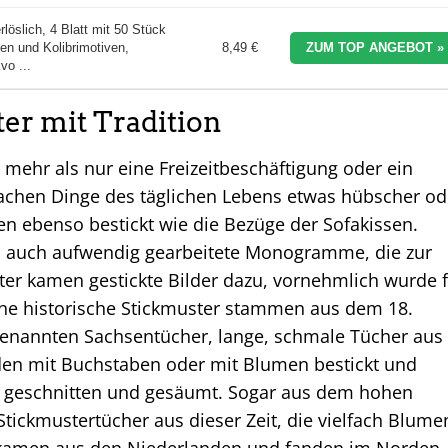
löslich, 4 Blatt mit 50 Stück
n und Kolibrimotiven,
8,49 €
ZUM TOP ANGEBOT »
vo ...
er mit Tradition
n mehr als nur eine Freizeitbeschäftigung oder ein
fachen Dinge des täglichen Lebens etwas hübscher od
en ebenso bestickt wie die Bezüge der Sofakissen.
ch auch aufwendig gearbeitete Monogramme, die zur
äter kamen gestickte Bilder dazu, vornehmlich wurde 
öne historische Stickmuster stammen aus dem 18.
genannten Sachsentücher, lange, schmale Tücher aus
den mit Buchstaben oder mit Blumen bestickt und
m geschnitten und gesäumt. Sogar aus dem hohen
tickmustertücher aus dieser Zeit, die vielfach Blume