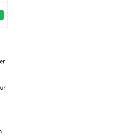
er
für
n