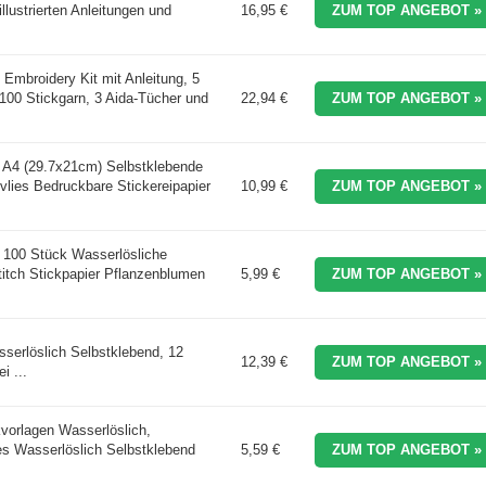
llustrierten Anleitungen und
16,95 €
ZUM TOP ANGEBOT »
, Embroidery Kit mit Anleitung, 5
100 Stickgarn, 3 Aida-Tücher und
22,94 €
ZUM TOP ANGEBOT »
 A4 (29.7x21cm) Selbstklebende
vlies Bedruckbare Stickereipapier
10,99 €
ZUM TOP ANGEBOT »
100 Stück Wasserlösliche
itch Stickpapier Pflanzenblumen
5,99 €
ZUM TOP ANGEBOT »
sserlöslich Selbstklebend, 12
12,39 €
ZUM TOP ANGEBOT »
i ...
vorlagen Wasserlöslich,
es Wasserlöslich Selbstklebend
5,59 €
ZUM TOP ANGEBOT »