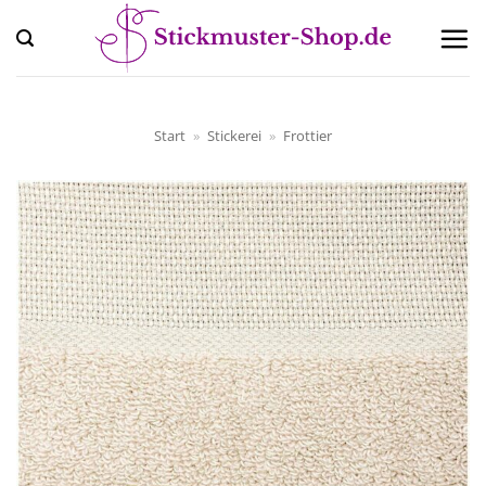
Zum
Inhalt
springen
Start
»
Stickerei
»
Frottier