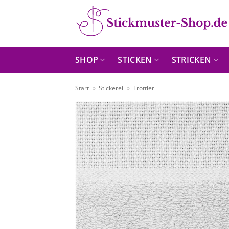
Zum
Inhalt
springen
SHOP
STICKEN
STRICKEN
Start
»
Stickerei
»
Frottier