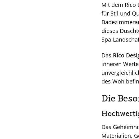
Mit dem Rico 
für Stil und Q
Badezimmeramb
dieses Duschtu
Spa-Landschaf
Das
Rico Desi
inneren Werte.
unvergleichli
des Wohlbefi
Die Beso
Hochwertig
Das Geheimnis
Materialien. G