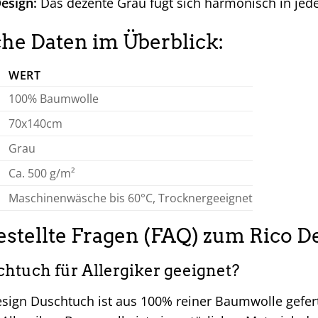
esign:
Das dezente Grau fügt sich harmonisch in je
he Daten im Überblick:
WERT
100% Baumwolle
70x140cm
Grau
Ca. 500 g/m²
Maschinenwäsche bis 60°C, Trocknergeeignet
estellte Fragen (FAQ) zum Rico 
chtuch für Allergiker geeignet?
esign Duschtuch ist aus 100% reiner Baumwolle gefert