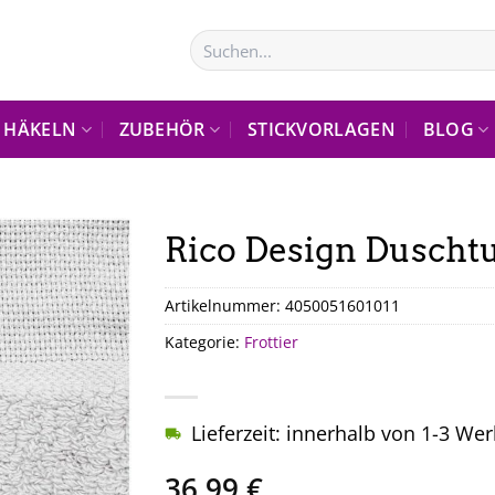
Suchen
nach:
HÄKELN
ZUBEHÖR
STICKVORLAGEN
BLOG
Rico Design Duscht
Artikelnummer:
4050051601011
Kategorie:
Frottier
Lieferzeit: innerhalb von 1-3 We
36,99
€