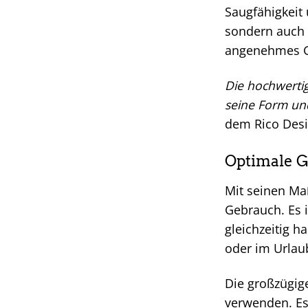
Saugfähigkeit
sondern auch a
angenehmes G
Die hochwerti
seine Form un
dem Rico Desig
Optimale G
Mit seinen M
Gebrauch. Es 
gleichzeitig h
oder im Urlaub
Die großzügig
verwenden. Es 