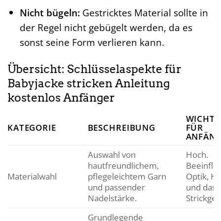
Nicht bügeln:
Gestricktes Material sollte in
der Regel nicht gebügelt werden, da es
sonst seine Form verlieren kann.
Übersicht: Schlüsselaspekte für
Babyjacke stricken Anleitung
kostenlos Anfänger
WICHTI
KATEGORIE
BESCHREIBUNG
FÜR
ANFÄN
Auswahl von
Hoch.
hautfreundlichem,
Beeinflus
Materialwahl
pflegeleichtem Garn
Optik, Ha
und passender
und das
Nadelstärke.
Strickgef
Grundlegende