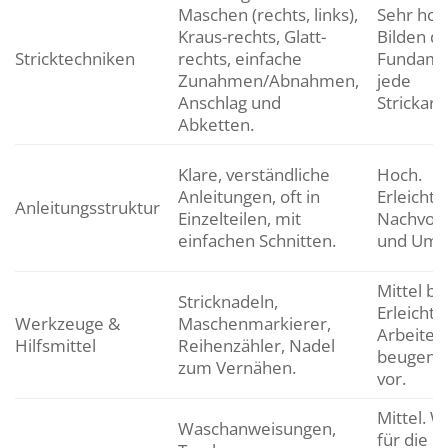
Maschen (rechts, links),
Sehr hoc
Kraus-rechts, Glatt-
Bilden d
Stricktechniken
rechts, einfache
Fundame
Zunahmen/Abnahmen,
jede
Anschlag und
Strickarb
Abketten.
Klare, verständliche
Hoch.
Anleitungen, oft in
Erleichte
Anleitungsstruktur
Einzelteilen, mit
Nachvoll
einfachen Schnitten.
und Ums
Mittel bi
Stricknadeln,
Erleichte
Werkzeuge &
Maschenmarkierer,
Arbeiten
Hilfsmittel
Reihenzähler, Nadel
beugen F
zum Vernähen.
vor.
Mittel. W
Waschanweisungen,
für die