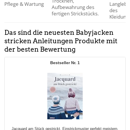
Trocknen,
Pflege & Wartung
Langlebig
Aufbewahrung des
des
fertigen Strickstücks.
Kleidung
Das sind die neuesten Babyjacken
stricken Anleitungen Produkte mit
der besten Bewertung
1
Jacquard am Stück gestrickt. Einstrickmuster perfekt meistern.