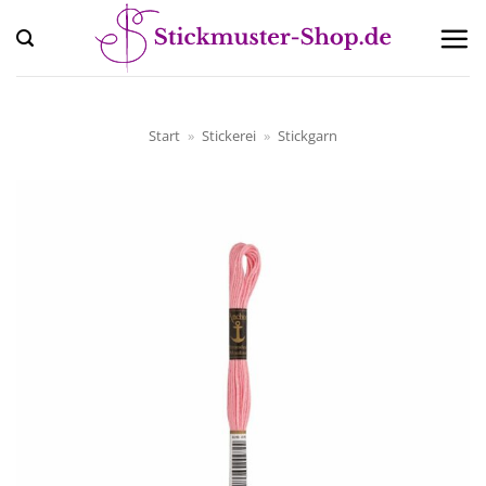
Zum
Inhalt
springen
Start
»
Stickerei
»
Stickgarn