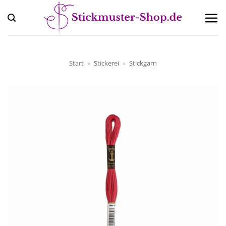
Zum
Inhalt
springen
Start
»
Stickerei
»
Stickgarn