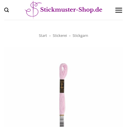
Zum
Inhalt
springen
Start
»
Stickerei
»
Stickgarn