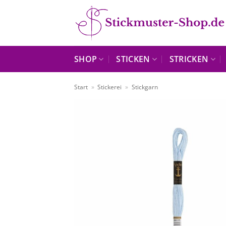
Zum
Inhalt
springen
SHOP
STICKEN
STRICKEN
Start
»
Stickerei
»
Stickgarn