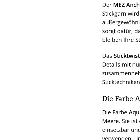
Der
MEZ Ancho
Stickgarn wird
außergewöhnli
sorgt dafür, d
bleiben Ihre S
Das
Sticktwist
Details mit nu
zusammennehme
Sticktechniken
Die Farbe 
Die Farbe
Aqu
Meere. Sie ist
einsetzbar un
verwenden, um