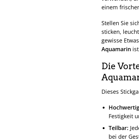
einem frische
Stellen Sie si
sticken, leuch
gewisse Etwas
Aquamarin
ist
Die Vort
Aquamari
Dieses Stickga
Hochwertig
Festigkeit 
Teilbar:
Jede
bei der Gest