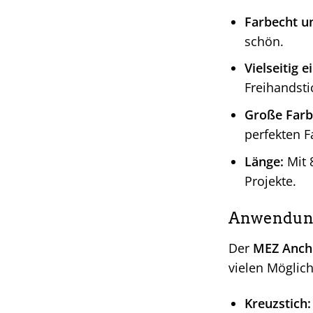
Farbecht u
schön.
Vielseitig e
Freihandsti
Große Farb
perfekten F
Länge:
Mit 
Projekte.
Anwendungs
Der
MEZ Ancho
vielen Möglic
Kreuzstich: