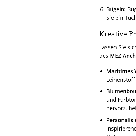
Bügeln:
Büge
Sie ein Tuc
Kreative P
Lassen Sie sic
des
MEZ Ancho
Maritimes 
Leinenstoff
Blumenbou
und Farbtön
hervorzuhe
Personalisi
inspirieren