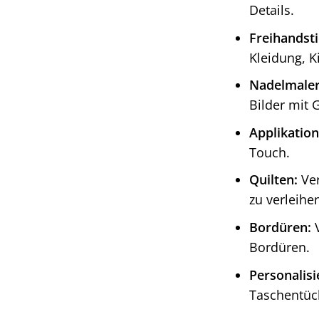
Details.
Freihandsti
Kleidung, K
Nadelmaler
Bilder mit 
Applikation
Touch.
Quilten:
Ver
zu verleihe
Bordüren:
V
Bordüren.
Personalis
Taschentüc