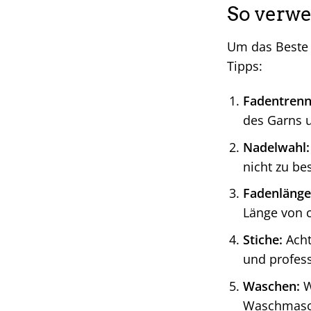
So verwe
Um das Beste
Tipps:
Fadentrenn
des Garns 
Nadelwahl:
nicht zu be
Fadenlänge
Länge von c
Stiche:
Acht
und profess
Waschen:
W
Waschmasch