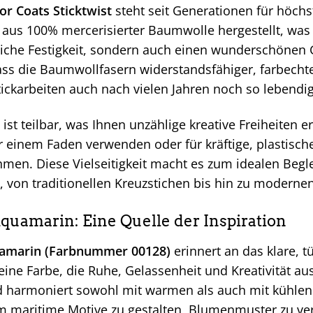
r Coats Sticktwist
steht seit Generationen für höchst
 aus 100% mercerisierter Baumwolle hergestellt, was
che Festigkeit, sondern auch einen wunderschönen Gl
ass die Baumwollfasern widerstandsfähiger, farbecht
tickarbeiten auch nach vielen Jahren noch so lebendi
ist teilbar, was Ihnen unzählige kreative Freiheiten e
r einem Faden verwenden oder für kräftige, plastisc
n. Diese Vielseitigkeit macht es zum idealen Begleit
, von traditionellen Kreuzstichen bis hin zu modernen
Aquamarin: Eine Quelle der Inspiration
amarin (Farbnummer 00128)
erinnert an das klare, t
 eine Farbe, die Ruhe, Gelassenheit und Kreativität aus
d harmoniert sowohl mit warmen als auch mit kühlen
 maritime Motive zu gestalten, Blumenmuster zu ver