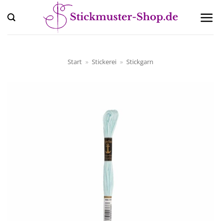
Zum
Inhalt
springen
Start
»
Stickerei
»
Stickgarn