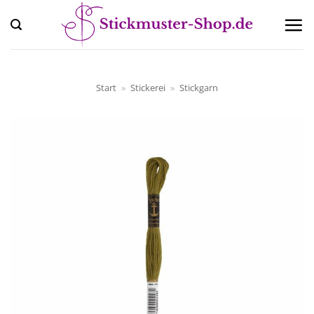
Zum
Inhalt
springen
Start
»
Stickerei
»
Stickgarn