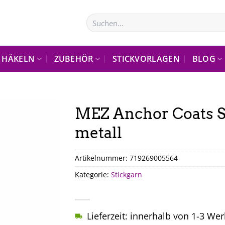
Suchen
nach:
HÄKELN
ZUBEHÖR
STICKVORLAGEN
BLOG
MEZ Anchor Coats S
metall
Artikelnummer:
719269005564
Kategorie:
Stickgarn
Lieferzeit: innerhalb von 1-3 We