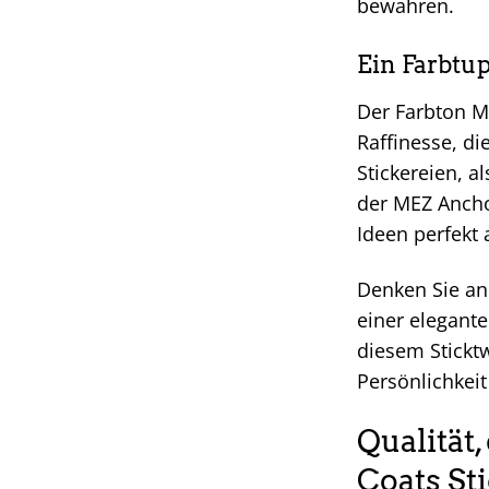
bewahren.
Ein Farbtup
Der Farbton Me
Raffinesse, di
Stickereien, a
der MEZ Anchor
Ideen perfekt 
Denken Sie an 
einer elegant
diesem Sticktw
Persönlichkeit
Qualität
Coats St