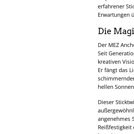
erfahrener Sti
Erwartungen ü
Die Magi
Der MEZ Anchor
Seit Generatio
kreativen Vis
Er fängt das L
schimmernden E
hellen Sonnenl
Dieser Sticktw
außergewöhnli
angenehmes St
Reißfestigkeit