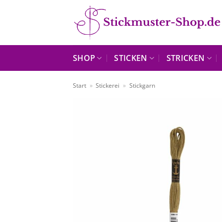
Zum
Inhalt
springen
SHOP
STICKEN
STRICKEN
Start
»
Stickerei
»
Stickgarn