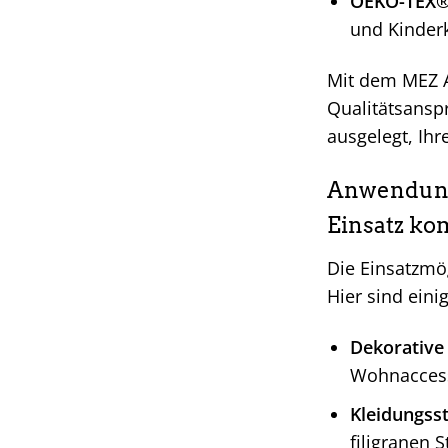
OEKO-TEX® z
und Kinderk
Mit dem MEZ An
Qualitätsanspr
ausgelegt, Ihr
Anwendungs
Einsatz k
Die Einsatzmö
Hier sind eini
Dekorative 
Wohnaccess
Kleidungss
filigranen S