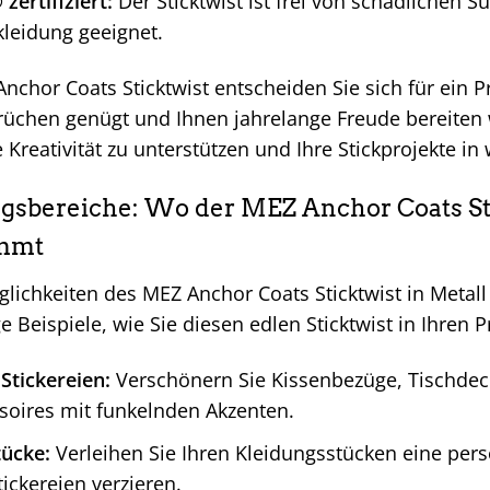
ertifiziert:
Der Sticktwist ist frei von schädlichen 
leidung geeignet.
chor Coats Sticktwist entscheiden Sie sich für ein 
üchen genügt und Ihnen jahrelange Freude bereiten wi
e Kreativität zu unterstützen und Ihre Stickprojekte 
bereiche: Wo der MEZ Anchor Coats Sti
ommt
glichkeiten des MEZ Anchor Coats Sticktwist in Metal
ge Beispiele, wie Sie diesen edlen Sticktwist in Ihre
Stickereien:
Verschönern Sie Kissenbezüge, Tischdec
oires mit funkelnden Akzenten.
tücke:
Verleihen Sie Ihren Kleidungsstücken eine pers
tickereien verzieren.