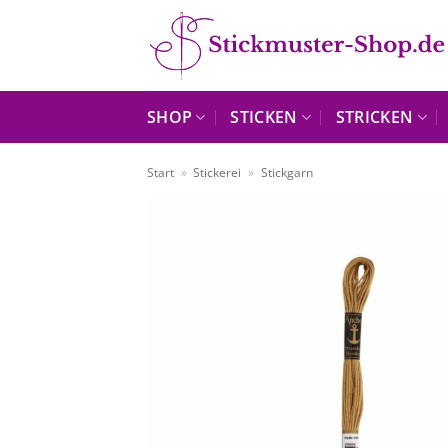
Zum
Inhalt
springen
SHOP
STICKEN
STRICKEN
Start
»
Stickerei
»
Stickgarn