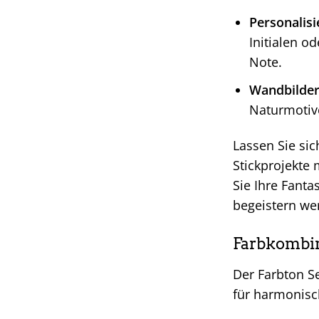
Personalis
Initialen o
Note.
Wandbilder
Naturmotive
Lassen Sie sic
Stickprojekte
Sie Ihre Fant
begeistern we
Farbkombin
Der Farbton S
für harmonisc