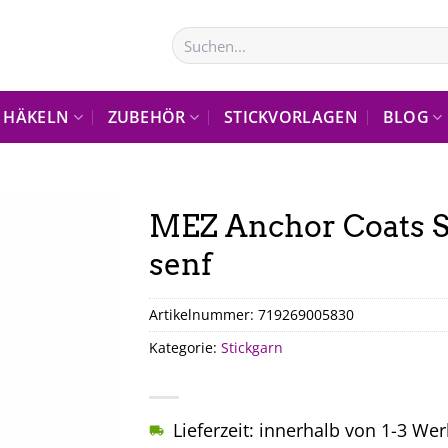
Suchen
nach:
HÄKELN
ZUBEHÖR
STICKVORLAGEN
BLOG
MEZ Anchor Coats S
senf
Artikelnummer:
719269005830
Kategorie:
Stickgarn
Lieferzeit: innerhalb von 1-3 We