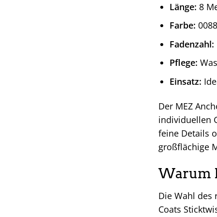
Länge:
8 Me
Farbe:
0088
Fadenzahl:
Pflege:
Wasc
Einsatz:
Ide
Der MEZ Anchor
individuellen 
feine Details 
großflächige M
Warum ME
Die Wahl des r
Coats Sticktwi