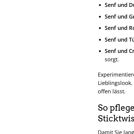
Senf und D
Senf und G
Senf und Ro
Senf und Tü
Senf und C
sorgt.
Experimentier
Lieblingslook.
offen lässt.
So pfleg
Sticktwis
Damit Sie lang