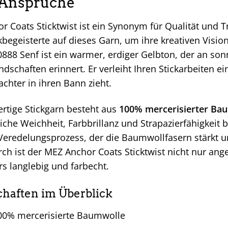
 Ansprüche
 Coats Sticktwist ist ein Synonym für Qualität und T
kbegeisterte auf dieses Garn, um ihre kreativen Visio
888 Senf ist ein warmer, erdiger Gelbton, der an so
ndschaften erinnert. Er verleiht Ihren Stickarbeiten 
achter in ihren Bann zieht.
rtige Stickgarn besteht aus
100% mercerisierter Ba
he Weichheit, Farbbrillanz und Strapazierfähigkeit be
 Veredelungsprozess, der die Baumwollfasern stärkt 
rch ist der MEZ Anchor Coats Sticktwist nicht nur an
s langlebig und farbecht.
chaften im Überblick
0% mercerisierte Baumwolle