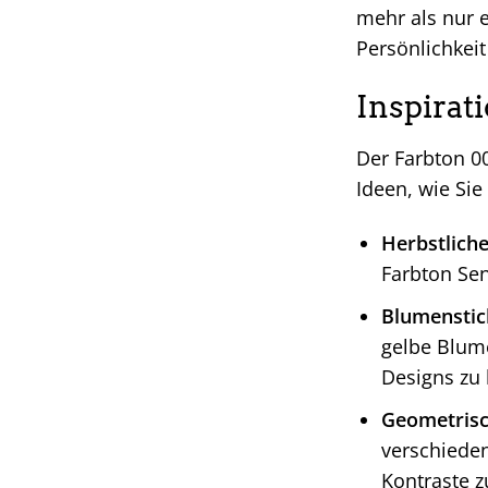
mehr als nur e
Persönlichkei
Inspirat
Der Farbton 00
Ideen, wie Si
Herbstliche
Farbton Se
Blumenstic
gelbe Blume
Designs zu 
Geometrisc
verschieden
Kontraste z