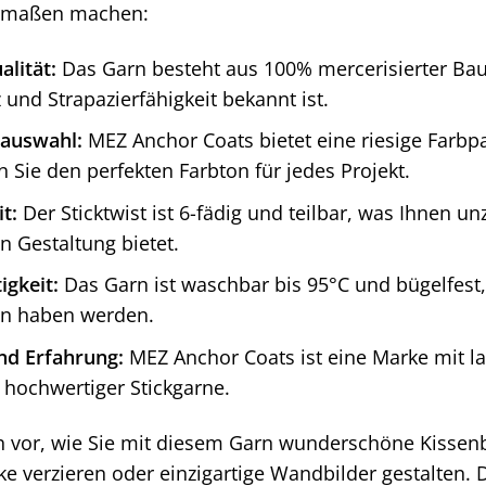
ermaßen machen:
lität:
Das Garn besteht aus 100% mercerisierter Baum
z und Strapazierfähigkeit bekannt ist.
auswahl:
MEZ Anchor Coats bietet eine riesige Farbpa
en Sie den perfekten Farbton für jedes Projekt.
it:
Der Sticktwist ist 6-fädig und teilbar, was Ihnen u
en Gestaltung bietet.
igkeit:
Das Garn ist waschbar bis 95°C und bügelfest,
en haben werden.
nd Erfahrung:
MEZ Anchor Coats ist eine Marke mit la
 hochwertiger Stickgarne.
ch vor, wie Sie mit diesem Garn wunderschöne Kissenb
e verzieren oder einzigartige Wandbilder gestalten. D