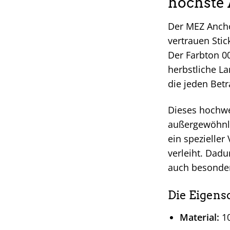
höchste
Der MEZ Anchor
vertrauen Stic
Der Farbton 00
herbstliche La
die jeden Betr
Dieses hochwe
außergewöhnlic
ein spezieller
verleiht. Dadu
auch besonder
Die Eigens
Material:
10