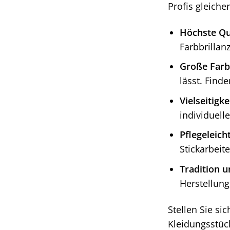
Profis gleich
Höchste Qua
Farbbrillan
Große Farb
lässt. Find
Vielseitigke
individuell
Pflegeleicht
Stickarbeit
Tradition u
Herstellung
Stellen Sie si
Kleidungsstück