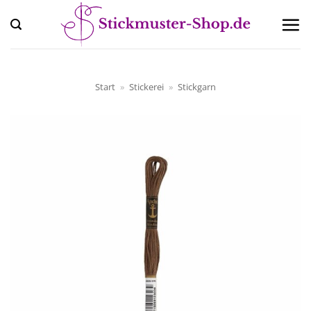
Zum
Inhalt
springen
Start
»
Stickerei
»
Stickgarn