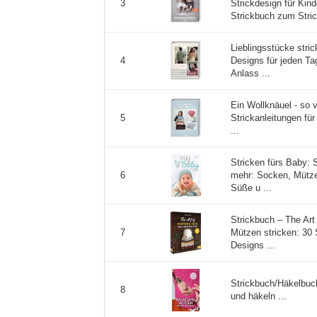
Strickdesign für Kin
3
Strickbuch zum Strick
Lieblingsstücke stri
Designs für jeden Ta
4
Anlass ...
Ein Wollknäuel - so v
Strickanleitungen fü
5
...
Stricken fürs Baby: 
mehr: Socken, Mütze
6
Süße u ...
Strickbuch – The Art 
Mützen stricken: 30 S
7
Designs ...
Strickbuch/Häkelbuc
8
und häkeln ...