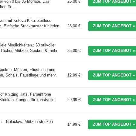
der von 0 bis 36 Monate. Das
26,00 €
ZUM TOP ANGEBOT »
en fü ...
cken mit Kutova Kika: Zeitlose
g. Einfache Strickmuster für jeden
28,00 €
ZUM TOP ANGEBOT »
iele Möglichkeiten.: 30 stilvolle
r Tücher, Mützen, Socken & mehr
25,00 €
ZUM TOP ANGEBOT »
Socken, Mützen, Fäustlinge und
n, Schals, Fäustlinge und mehr.
12,99 €
ZUM TOP ANGEBOT »
of Knitting Hats. Farbenfrohe
trickanleitungen für kunstvolle
29,99 €
ZUM TOP ANGEBOT »
h – Balaclava Mützen stricken
14,99 €
ZUM TOP ANGEBOT »