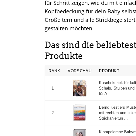
für Schritt zeigen, wie du mit einf
Kopfbedeckung für dein Baby selbst 
Großeltern und alle Strickbegeistert
gestalten möchten.
Das sind die beliebte
Produkte
RANK
VORSCHAU
PRODUKT
Kuschelstrick für ka
Schals, Stulpen und
1
für A ...
Bernd Kestlers Must
mit rechten und link
2
Strickanleitun ...
Klompelompe Babym