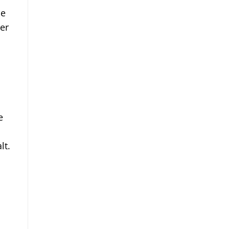
ne
er
e
lt.