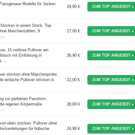
 Passgenaue Modelle für Jacken
29,90 €
ZUM TOP ANGEBOT »
 Stricken in einem Stück. Top-
ohne Maschenzählen. 9
27,00 €
ZUM TOP ANGEBOT »
 ...
se. 15 zeitlose Pullover am
ckbuch mit Einführung in
26,90 €
ZUM TOP ANGEBOT »
 ...
over stricken ohne Maschenprobe.
 einfache Pullover stricken in
22,00 €
ZUM TOP ANGEBOT »
eg zur perfekten Passform.
r die eigenen Körpermaße.
28,00 €
ZUM TOP ANGEBOT »
...
von-oben stricken: Pullover ohne
rickanleitungen für hübsche
24,99 €
ZUM TOP ANGEBOT »