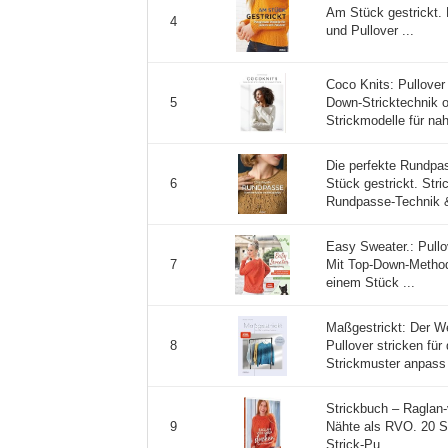
Am Stück gestrickt.
4
und Pullover ...
Coco Knits: Pullover
Down-Stricktechnik 
5
Strickmodelle für nah
Die perfekte Rundpas
Stück gestrickt. Stri
6
Rundpasse-Technik &
Easy Sweater.: Pull
Mit Top-Down-Methode
7
einem Stück ...
Maßgestrickt: Der W
Pullover stricken fü
8
Strickmuster anpass 
Strickbuch – Raglan-
Nähte als RVO. 20 St
9
Strick-Pu ...