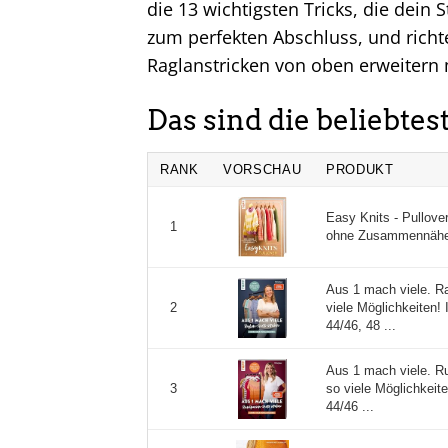
die 13 wichtigsten Tricks, die dein
zum perfekten Abschluss, und richtet
Raglanstricken von oben erweitern
Das sind die beliebte
RANK
VORSCHAU
PRODUKT
Easy Knits - Pullove
1
ohne Zusammennähen
Aus 1 mach viele. Rag
viele Möglichkeiten!
2
44/46, 48 ...
Aus 1 mach viele. Ru
so viele Möglichkeit
3
44/46 ...