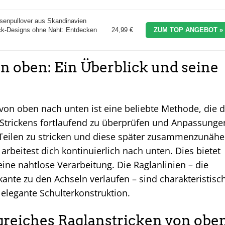
enpullover aus Skandinavien
rick-Designs ohne Naht: Entdecken
24,99 €
ZUM TOP ANGEBOT »
n oben: Ein Überblick und seine
von oben nach unten ist eine beliebte Methode, die d
 Strickens fortlaufend zu überprüfen und Anpassunge
 Teilen zu stricken und diese später zusammenzunähe
rbeitest dich kontinuierlich nach unten. Dies bietet
eine nahtlose Verarbeitung. Die Raglanlinien – die
kante zu den Achseln verlaufen – sind charakteristisc
e elegante Schulterkonstruktion.
olgreiches Raglanstricken von obe