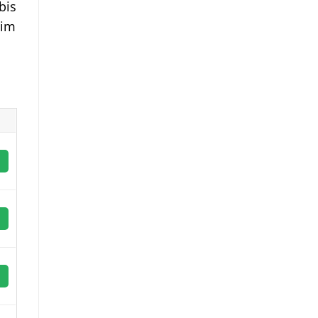
bis
 im