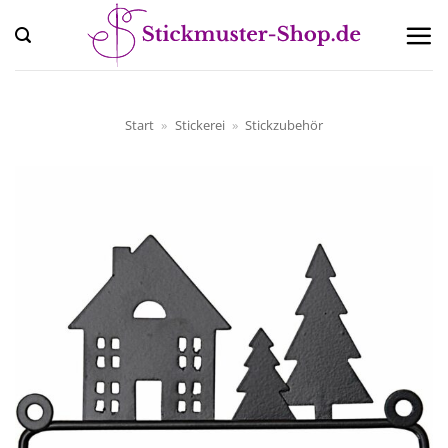
Zum
Inhalt
springen
Start
»
Stickerei
»
Stickzubehör