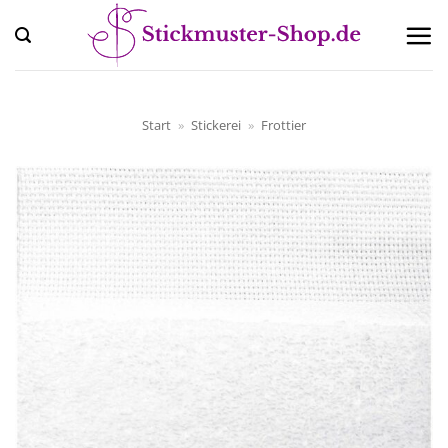
Zum
Inhalt
springen
Start
»
Stickerei
»
Frottier