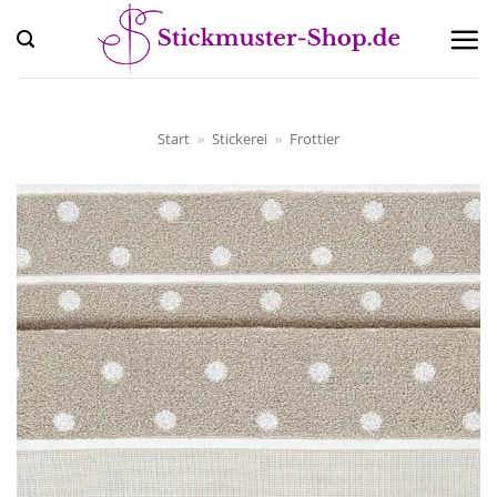
Zum
Inhalt
springen
Start
»
Stickerei
»
Frottier