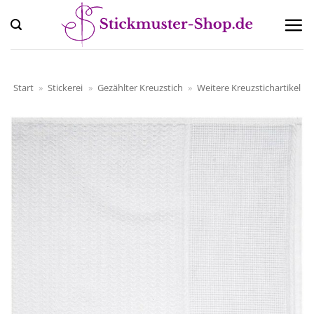
Zum
Inhalt
springen
Start
»
Stickerei
»
Gezählter Kreuzstich
»
Weitere Kreuzstichartikel