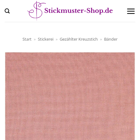
Zum
Inhalt
springen
Start
»
Stickerei
»
Gezählter Kreuzstich
»
Bänder