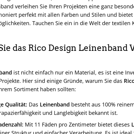
band verleihen Sie Ihren Projekten eine ganz besonde
niert perfekt mit allen Farben und Stilen und biete
lichkeiten. Tauchen Sie ein in die Welt der textilen 
e das Rico Design Leinenband 
band
ist nicht einfach nur ein Material, es ist eine Inv
 Projekte. Hier sind einige Gründe, warum Sie das
Ric
Ihrem Sortiment haben sollten:
e Qualität:
Das
Leinenband
besteht aus 100% reinem
trapazierfähigkeit und Langlebigkeit bekannt ist.
adenzahl:
Mit 11 Fäden pro Zentimeter bietet dieses
ner Struktur und einfacher Verarbeitung. Es ist ideal f