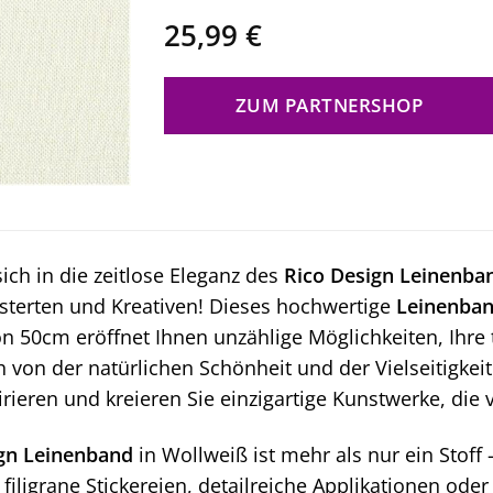
25,99
€
ZUM PARTNERSHOP
sich in die zeitlose Eleganz des
Rico Design Leinenba
isterten und Kreativen! Dieses hochwertige
Leinenba
on 50cm eröffnet Ihnen unzählige Möglichkeiten, Ihre 
h von der natürlichen Schönheit und der Vielseitigke
irieren und kreieren Sie einzigartige Kunstwerke, d
gn Leinenband
in Wollweiß ist mehr als nur ein Stoff 
b filigrane Stickereien, detailreiche Applikationen ode