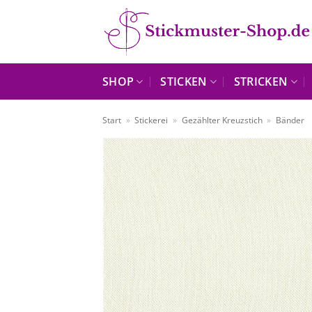
Zum
Inhalt
springen
SHOP
STICKEN
STRICKEN
Start
»
Stickerei
»
Gezählter Kreuzstich
»
Bänder