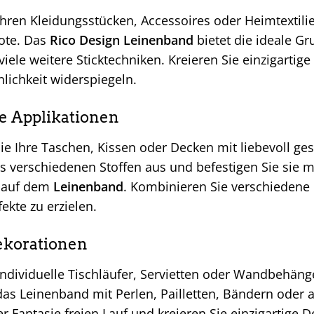
Ihren Kleidungsstücken, Accessoires oder Heimtextilie
ote. Das
Rico Design Leinenband
bietet die ideale Gru
 viele weitere Sticktechniken. Kreieren Sie einzigartig
nlichkeit widerspiegeln.
le Applikationen
e Ihre Taschen, Kissen oder Decken mit liebevoll ges
s verschiedenen Stoffen aus und befestigen Sie sie m
 auf dem
Leinenband
. Kombinieren Sie verschiedene
fekte zu erzielen.
ekorationen
 individuelle Tischläufer, Servietten oder Wandbehä
 das Leinenband mit Perlen, Pailletten, Bändern oder
er Fantasie freien Lauf und kreieren Sie einzigartige 