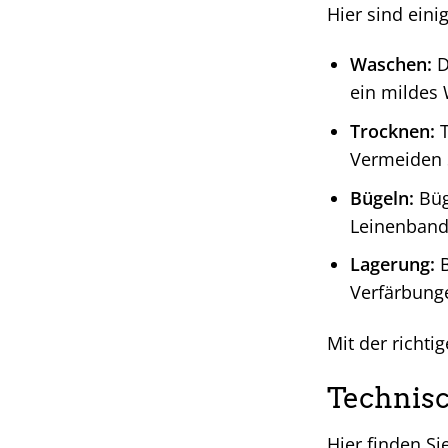
Hier sind eini
Waschen:
D
ein mildes 
Trocknen:
T
Vermeiden S
Bügeln:
Büg
Leinenband
Lagerung:
B
Verfärbung
Mit der richtig
Technisc
Hier finden Si