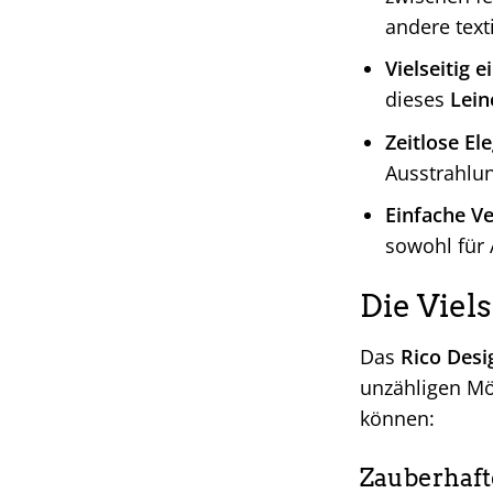
andere text
Vielseitig e
dieses
Lei
Zeitlose El
Ausstrahlun
Einfache Ve
sowohl für 
Die Viel
Das
Rico Desi
unzähligen Mög
können:
Zauberhaft