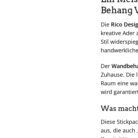
Behang 
Die
Rico Desi
kreative Ader 
Stil widerspie
handwerkliche
Der
Wandbeha
Zuhause. Die l
Raum eine war
wird garantier
Was macht 
Diese Stickpa
aus, die auch