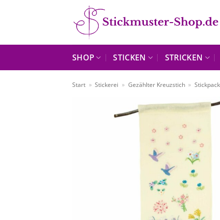
Zum
Inhalt
springen
SHOP
STICKEN
STRICKEN
Start
»
Stickerei
»
Gezählter Kreuzstich
»
Stickpac