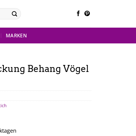
MARKEN
ackung Behang Vögel
tich
rktagen