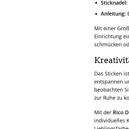
Sticknadel:
Anleitung:
E
Mit einer Grö
Einrichtung ei
schmücken ode
Kreativit
Das Sticken is
entspannen und
beobachten Si
zur Ruhe zu k
Mit der
Rico D
individuelles 
Lieblingsfarb