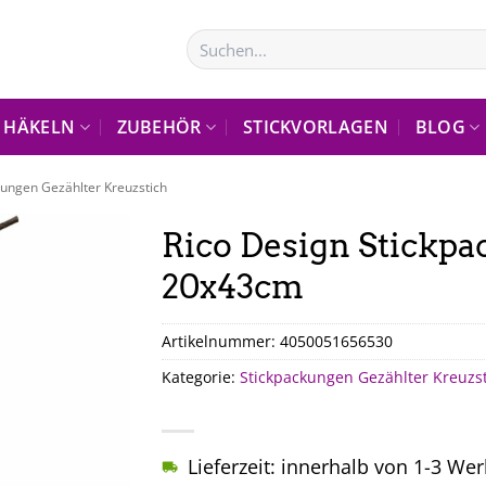
Suchen
nach:
HÄKELN
ZUBEHÖR
STICKVORLAGEN
BLOG
kungen Gezählter Kreuzstich
Rico Design Stickp
20x43cm
Artikelnummer:
4050051656530
Kategorie:
Stickpackungen Gezählter Kreuzs
Lieferzeit: innerhalb von 1-3 We