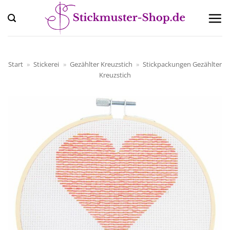
Zum
Inhalt
springen
Start
»
Stickerei
»
Gezählter Kreuzstich
»
Stickpackungen Gezählter
Kreuzstich