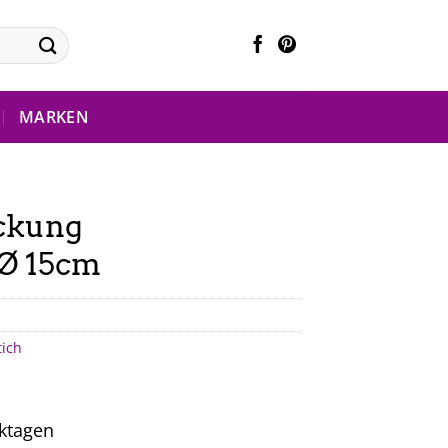
MARKEN
ackung
 Ø 15cm
tich
rktagen