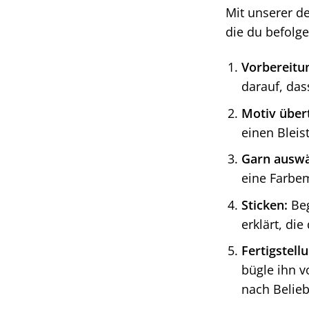
Mit unserer de
die du befolg
Vorbereitu
darauf, das
Motiv über
einen Bleis
Garn auswä
eine Farbe
Sticken:
Beg
erklärt, di
Fertigstell
bügle ihn v
nach Belieb