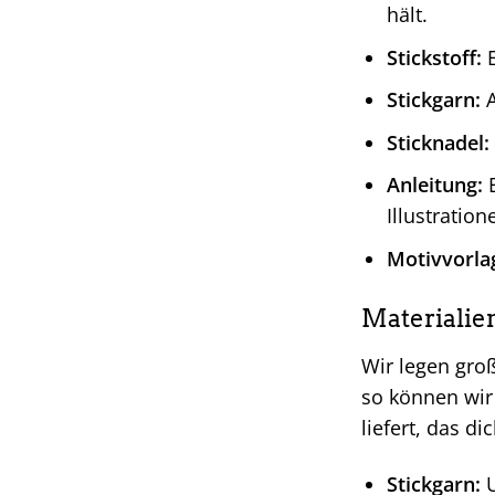
hält.
Stickstoff:
E
Stickgarn:
A
Sticknadel:
Anleitung:
E
Illustration
Motivvorla
Materialie
Wir legen groß
so können wir 
liefert, das d
Stickgarn:
U