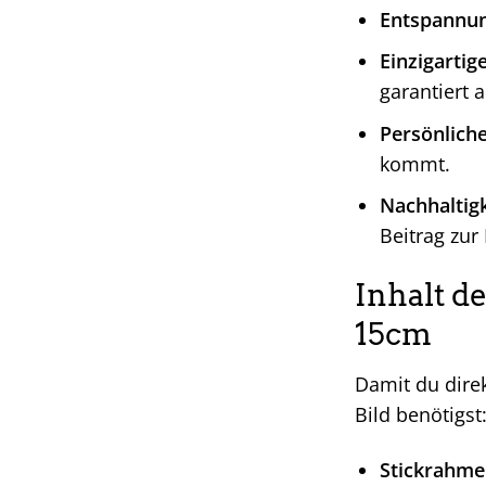
Entspannun
Einzigartig
garantiert a
Persönlich
kommt.
Nachhaltigk
Beitrag zur
Inhalt d
15cm
Damit du direk
Bild benötigst
Stickrahme