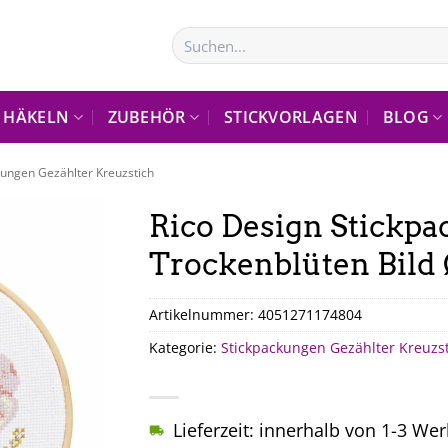
Suchen
nach:
HÄKELN
ZUBEHÖR
STICKVORLAGEN
BLOG
kungen Gezählter Kreuzstich
Rico Design Stickp
Trockenblüten Bild
Artikelnummer:
4051271174804
Kategorie:
Stickpackungen Gezählter Kreuzs
Lieferzeit: innerhalb von 1-3 We