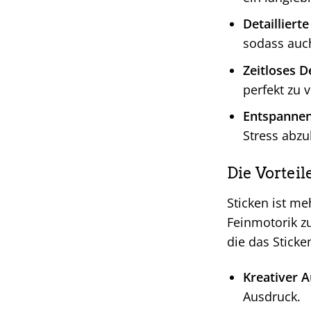
Detaillierte
sodass auc
Zeitloses D
perfekt zu 
Entspannen
Stress abz
Die Vortei
Sticken ist me
Feinmotorik zu
die das Stick
Kreativer 
Ausdruck.