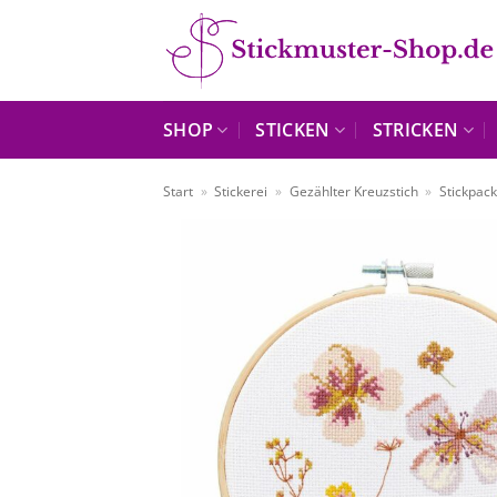
Zum
Inhalt
springen
SHOP
STICKEN
STRICKEN
Start
»
Stickerei
»
Gezählter Kreuzstich
»
Stickpac