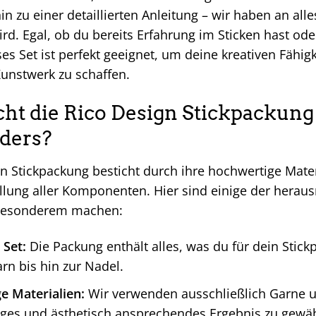
hin zu einer detaillierten Anleitung – wir haben an all
wird. Egal, ob du bereits Erfahrung im Sticken hast od
es Set ist perfekt geeignet, um deine kreativen Fähigk
Kunstwerk zu schaffen.
t die Rico Design Stickpackung
ders?
n Stickpackung besticht durch ihre hochwertige Mater
ung aller Komponenten. Hier sind einige der heraus
 Besonderem machen:
 Set:
Die Packung enthält alles, was du für dein Stic
rn bis hin zur Nadel.
e Materialien:
Wir verwenden ausschließlich Garne un
iges und ästhetisch ansprechendes Ergebnis zu gewäh