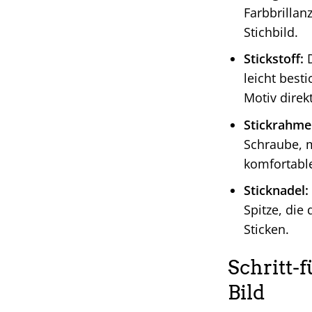
Farbbrillan
Stichbild.
Stickstoff:
D
leicht besti
Motiv direk
Stickrahme
Schraube, m
komfortable
Sticknadel:
Spitze, die
Sticken.
Schritt-
Bild