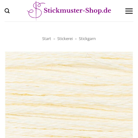
Zum
Inhalt
springen
Start
»
Stickerei
»
Stickgarn