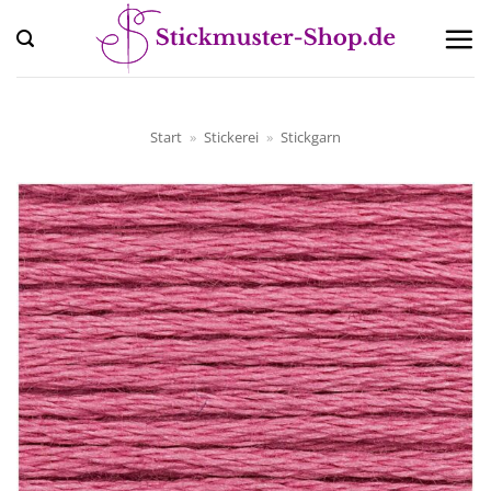
Zum
Inhalt
springen
Start
»
Stickerei
»
Stickgarn