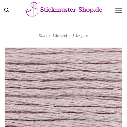
Zum
Inhalt
springen
Start
»
Stickerei
»
Stickgarn