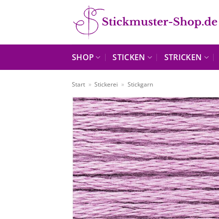
Zum
Inhalt
springen
SHOP
STICKEN
STRICKEN
Start
»
Stickerei
»
Stickgarn