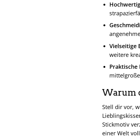
Hochwertig
strapazierfä
Geschmeidi
angenehmes
Vielseitige
weitere krea
Praktische 
mittelgroße
Warum du
Stell dir vor,
Lieblingskiss
Stickmotiv ver
einer Welt vol