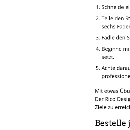
Schneide ei
Teile den S
sechs Fäden
Fädle den St
Beginne mit
setzt.
Achte darau
professione
Mit etwas Übu
Der Rico Design
Ziele zu errei
Bestelle 