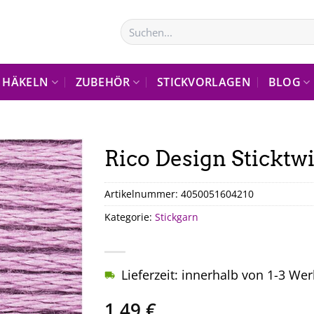
Suchen
nach:
HÄKELN
ZUBEHÖR
STICKVORLAGEN
BLOG
Rico Design Sticktwi
Artikelnummer:
4050051604210
Kategorie:
Stickgarn
Lieferzeit: innerhalb von 1-3 We
1,49
€