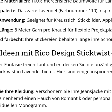
e Materialien:
100% mercerisierte Baumwolle für Lan
palette:
Das zarte Lavendel (Farbnummer 110) inspirie
e Anwendung:
Geeignet für Kreuzstich, Stickbilder, App
Länge:
8 Meter Garn pro Knäuel für flexible Projektpl
d farbecht:
Ihre Stickereien behalten lange ihre Schö
 Ideen mit Rico Design Sticktwist
er Fantasie freien Lauf und entdecken Sie die unzähli
cktwist in Lavendel bietet. Hier sind einige inspiriere
ie Ihre Kleidung:
Verschönern Sie Ihre Jeansjacke mit 
einenhemd einen Hauch von Romantik oder personalis
viduellen Monogramm.