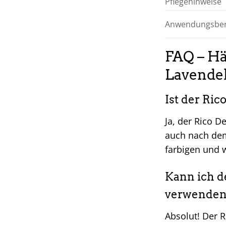
Pflegehinweise
Anwendungsber
FAQ – Hä
Lavende
Ist der Ric
Ja, der Rico D
auch nach dem
farbigen und 
Kann ich d
verwenden
Absolut! Der Ri