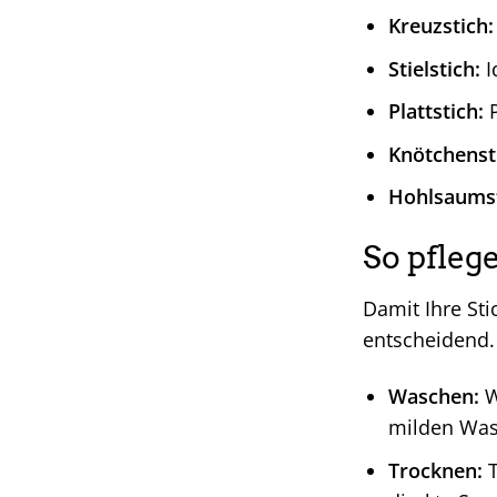
Kreuzstich:
Stielstich:
I
Plattstich:
P
Knötchenst
Hohlsaumst
So pfleg
Damit Ihre Sti
entscheidend.
Waschen:
W
milden Wasc
Trocknen:
T