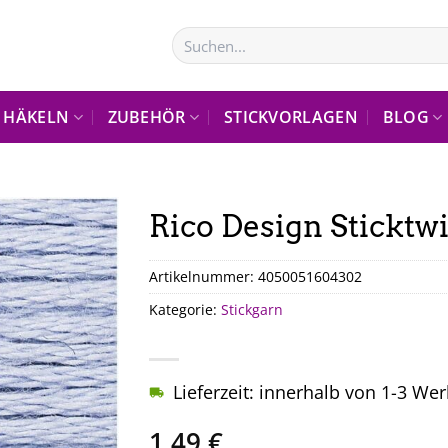
Suchen
nach:
HÄKELN
ZUBEHÖR
STICKVORLAGEN
BLOG
Rico Design Sticktwi
Artikelnummer:
4050051604302
Kategorie:
Stickgarn
Lieferzeit: innerhalb von 1-3 We
1,49
€