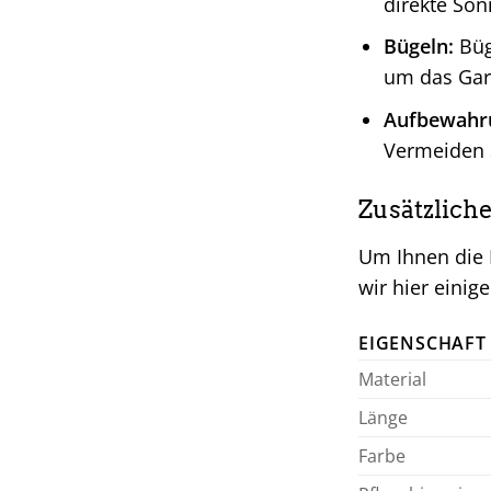
direkte So
Bügeln:
Büge
um das Gar
Aufbewahr
Vermeiden S
Zusätzlich
Um Ihnen die 
wir hier einig
EIGENSCHAFT
Material
Länge
Farbe