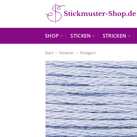
Zum
Inhalt
springen
SHOP
STICKEN
STRICKEN
Start
»
Stickerei
»
Stickgarn