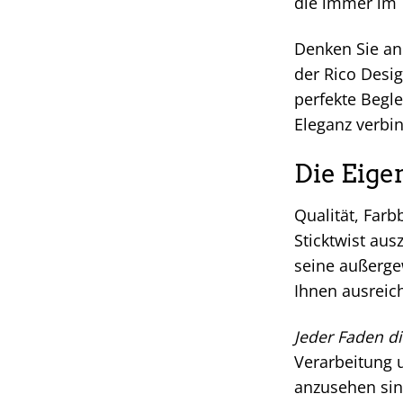
die immer im T
Denken Sie an
der Rico Desig
perfekte Begle
Eleganz verbi
Die Eige
Qualität, Farb
Sticktwist aus
seine außergew
Ihnen ausreich
Jeder Faden di
Verarbeitung u
anzusehen sin