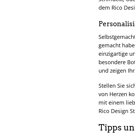
dem Rico Desig
Personalis
Selbstgemacht
gemacht haben
einzigartige u
besondere Bot
und zeigen Ih
Stellen Sie si
von Herzen ko
mit einem lie
Rico Design St
Tipps un