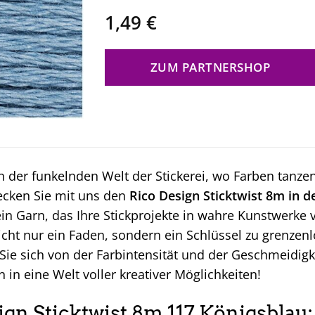
1,49
€
ZUM PARTNERSHOP
 der funkelnden Welt der Stickerei, wo Farben tanze
ecken Sie mit uns den
Rico Design Sticktwist 8m in d
in Garn, das Ihre Stickprojekte in wahre Kunstwerke
nicht nur ein Faden, sondern ein Schlüssel zu grenze
 Sie sich von der Farbintensität und der Geschmeidig
n in eine Welt voller kreativer Möglichkeiten!
ign Sticktwist 8m 117 Königsblau: