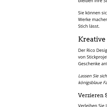
bleiben Ihre S
Sie können sic
Werke machen z
Stich lässt.
Kreative
Der Rico Desig
von Stickproje
Geschenke anf
Lassen Sie sic
königsblaue Fa
Verzieren 
Verleihen Sie 