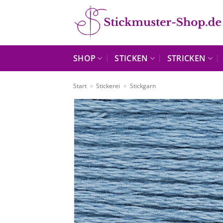
Zum
Inhalt
springen
SHOP
STICKEN
STRICKEN
Start
»
Stickerei
»
Stickgarn