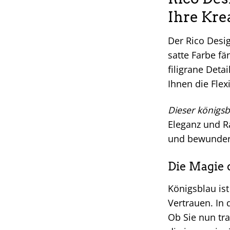
Ihre Krea
Der Rico Design
satte Farbe fä
filigrane Deta
Ihnen die Flexi
Dieser königsbl
Eleganz und Ra
und bewundern
Die Magie 
Königsblau ist
Vertrauen. In 
Ob Sie nun tra