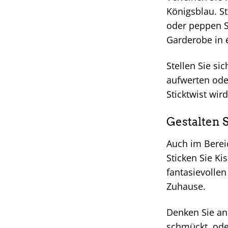
Königsblau. St
oder peppen Si
Garderobe in 
Stellen Sie si
aufwerten oder
Sticktwist wir
Gestalten 
Auch im Bereic
Sticken Sie K
fantasievolle
Zuhause.
Denken Sie an 
schmückt, oder