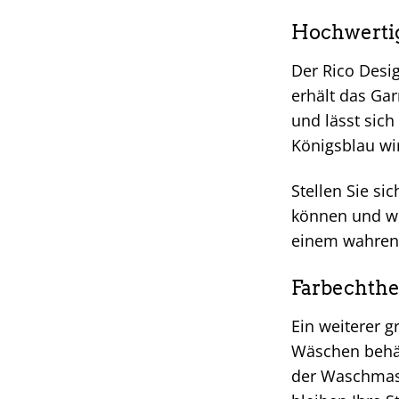
Hochwertig
Der Rico Desi
erhält das Ga
und lässt sich
Königsblau wi
Stellen Sie sic
können und wie
einem wahren
Farbechthei
Ein weiterer g
Wäschen behäl
der Waschmasc