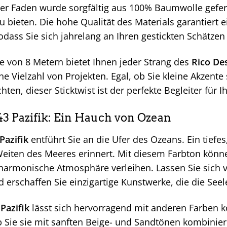
eder Faden wurde sorgfältig aus 100% Baumwolle gefer
zu bieten. Die hohe Qualität des Materials garantiert 
dass Sie sich jahrelang an Ihren gestickten Schätzen
e von 8 Metern bietet Ihnen jeder Strang des
Rico Des
ine Vielzahl von Projekten. Egal, ob Sie kleine Akzent
en, dieser Sticktwist ist der perfekte Begleiter für I
43 Pazifik: Ein Hauch von Ozean
Pazifik
entführt Sie an die Ufer des Ozeans. Ein tiefes
eiten des Meeres erinnert. Mit diesem Farbton können
harmonische Atmosphäre verleihen. Lassen Sie sich v
d erschaffen Sie einzigartige Kunstwerke, die die See
Pazifik
lässt sich hervorragend mit anderen Farben ko
Ob Sie sie mit sanften Beige- und Sandtönen kombini