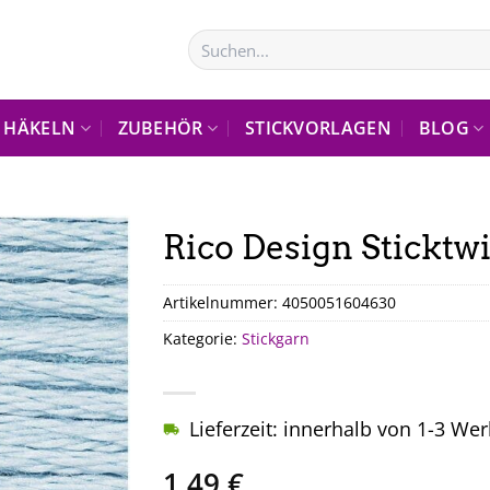
Suchen
nach:
HÄKELN
ZUBEHÖR
STICKVORLAGEN
BLOG
Rico Design Sticktwi
Artikelnummer:
4050051604630
Kategorie:
Stickgarn
Lieferzeit: innerhalb von 1-3 We
1,49
€