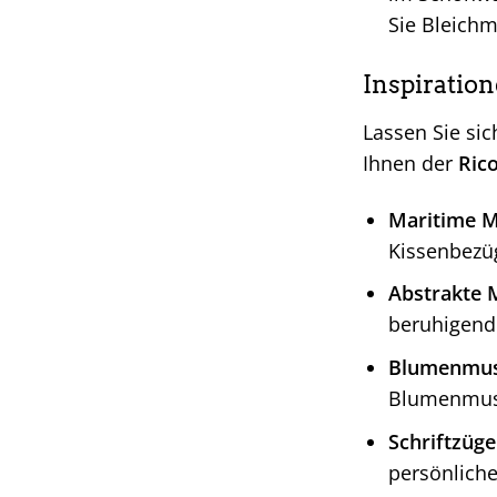
Sie Bleichmi
Inspiration
Lassen Sie sic
Ihnen der
Rico
Maritime M
Kissenbezü
Abstrakte 
beruhigend
Blumenmus
Blumenmust
Schriftzüge
persönlich