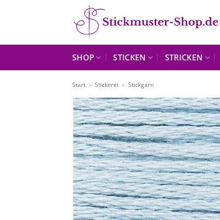
Zum
Inhalt
springen
SHOP
STICKEN
STRICKEN
Start
»
Stickerei
»
Stickgarn