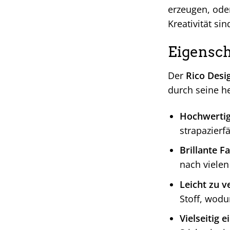
erzeugen, ode
Kreativität si
Eigensch
Der
Rico Desig
durch seine h
Hochwerti
strapazierf
Brillante F
nach vielen
Leicht zu v
Stoff, wodu
Vielseitig e