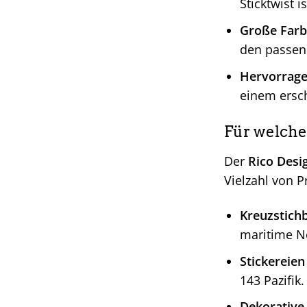
Sticktwist i
Große Farb
den passen
Hervorragen
einem ersch
Für welche 
Der
Rico Desig
Vielzahl von P
Kreuzstichb
maritime N
Stickereien
143 Pazifik.
Dekorative 