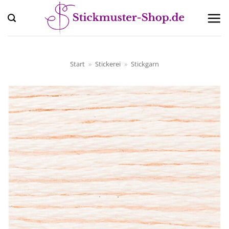
Zum
Inhalt
springen
Start
»
Stickerei
»
Stickgarn