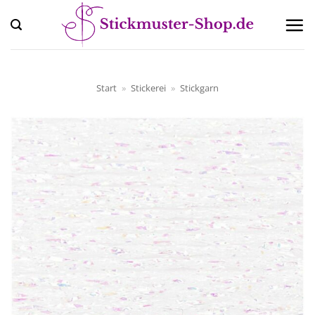
Zum
Inhalt
springen
Start
»
Stickerei
»
Stickgarn