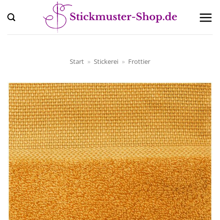
Zum
Inhalt
springen
Start
»
Stickerei
»
Frottier