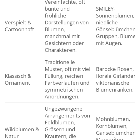
Vereinfachte, oft
bunte und
SMILEY-
fröhliche
Sonnenblumen,
Verspielt &
Darstellungen von
niedliche
Cartoonhaft
Blumen,
Gänseblümchen-
manchmal mit
Gruppen, Blumen
Gesichtern oder
mit Augen.
Charakteren.
Traditionelle
Muster, oft mit viel
Barocke Rosen,
Klassisch &
Füllung, reichen
florale Girlanden,
Ornament
Farbverläufen und
viktorianische
symmetrischen
Blumenranken.
Anordnungen.
Ungezwungene
Arrangements von
Mohnblumen,
Feldblumen,
Kornblumen,
Wildblumen &
Gräsern und
Gänseblümchen,
Natur
Kräutern, die
Margeriten,