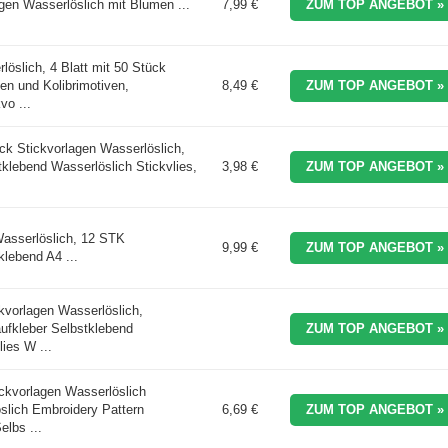
gen Wasserlöslich mit Blumen ...
7,99 €
ZUM TOP ANGEBOT »
löslich, 4 Blatt mit 50 Stück
n und Kolibrimotiven,
8,49 €
ZUM TOP ANGEBOT »
vo ...
ück Stickvorlagen Wasserlöslich,
tklebend Wasserlöslich Stickvlies,
3,98 €
ZUM TOP ANGEBOT »
Wasserlöslich, 12 STK
9,99 €
ZUM TOP ANGEBOT »
klebend A4 ...
vorlagen Wasserlöslich,
ufkleber Selbstklebend
ZUM TOP ANGEBOT »
ies W ...
kvorlagen Wasserlöslich
slich Embroidery Pattern
6,69 €
ZUM TOP ANGEBOT »
elbs ...