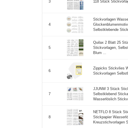
118 Stück Stickvorla
3
Stickvorlagen Wasser
Glockenblumenmotive
4
Selbstklebende Stick
Quilax 2 Blatt 25 St
Stickvorlagen, Selbs
5
Blum ...
Zippicks Stickvlies 
6
Stickvorlagen Selbst
JJUNW 3 Stück Stick
Selbstklebend Sticka
7
Wasserlöslich Stickvl
NETFLO 8 Stück Stic
Stickpapier Wasserlö
8
Kreuzstichvorlagen S