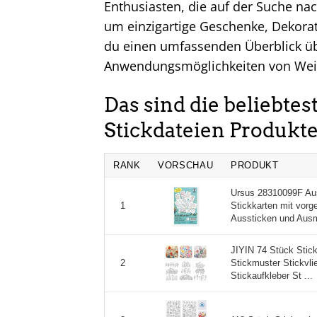
Enthusiasten, die auf der Suche nac
um einzigartige Geschenke, Dekorat
du einen umfassenden Überblick übe
Anwendungsmöglichkeiten von Weih
Das sind die beliebte
Stickdateien Produkt
RANK
VORSCHAU
PRODUKT
Ursus 28310099F Aus
Stickkarten mit vor
1
Aussticken und Ausm
JIYIN 74 Stück Stick
Stickmuster Stickvli
2
Stickaufkleber St ...