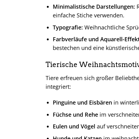
Minimalistische Darstellungen:
R
einfache Stiche verwenden.
Typografie:
Weihnachtliche Sprüch
Farbverläufe und Aquarell-Effek
bestechen und eine künstlerische
Tierische Weihnachtsmoti
Tiere erfreuen sich großer Beliebth
integriert:
Pinguine und Eisbären
in winterl
Füchse und Rehe
im verschneite
Eulen und Vögel
auf verschneiten
Hunde und Katzen
im weihnacht