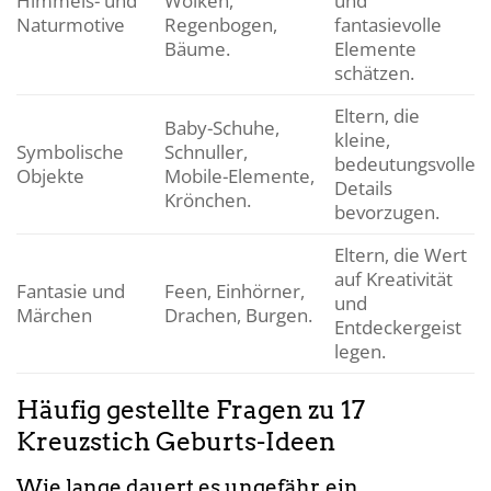
Himmels- und
Wolken,
und
Naturmotive
Regenbogen,
fantasievolle
Bäume.
Elemente
schätzen.
Eltern, die
Baby-Schuhe,
kleine,
Symbolische
Schnuller,
bedeutungsvolle
Objekte
Mobile-Elemente,
Details
Krönchen.
bevorzugen.
Eltern, die Wert
auf Kreativität
Fantasie und
Feen, Einhörner,
und
Märchen
Drachen, Burgen.
Entdeckergeist
legen.
Häufig gestellte Fragen zu 17
Kreuzstich Geburts-Ideen
Wie lange dauert es ungefähr, ein