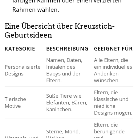
farbigen Rahmen oder einen verzierten
Rahmen wählen.
Eine Übersicht über Kreuzstich-
Geburtsideen
KATEGORIE
BESCHREIBUNG
GEEIGNET FÜR
Namen, Daten,
Alle Eltern, die
Personalisierte
Initialen des
ein individuelles
Designs
Babys und der
Andenken
Eltern.
wünschen.
Eltern, die
Süße Tiere wie
Tierische
klassische und
Elefanten, Bären,
Motive
niedliche
Kaninchen.
Designs mögen.
Eltern, die
Sterne, Mond,
beruhigende