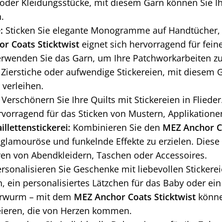
oder Kleidungsstücke, mit diesem Garn können Sie Ih
.
:
Sticken Sie elegante Monogramme auf Handtücher, Se
r Coats Sticktwist
eignet sich hervorragend für feine
rwenden Sie das Garn, um Ihre Patchworkarbeiten zu v
 Zierstiche oder aufwendige Stickereien, mit diesem 
 verleihen.
Verschönern Sie Ihre Quilts mit Stickereien in Fliede
rvorragend für das Sticken von Mustern, Applikatione
illettenstickerei:
Kombinieren Sie den
MEZ Anchor Co
 glamouröse und funkelnde Effekte zu erzielen. Diese
eren von Abendkleidern, Taschen oder Accessoires.
rsonalisieren Sie Geschenke mit liebevollen Stickereie
, ein personalisiertes Lätzchen für das Baby oder ein
erwurm – mit dem
MEZ Anchor Coats Sticktwist
können
ieren, die von Herzen kommen.