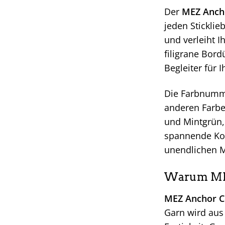
Der
MEZ Ancho
jeden Sticklie
und verleiht I
filigrane Bord
Begleiter für I
Die Farbnumme
anderen Farbe
und Mintgrün, 
spannende Kont
unendlichen Mö
Warum MEZ 
MEZ Anchor Co
Garn wird aus