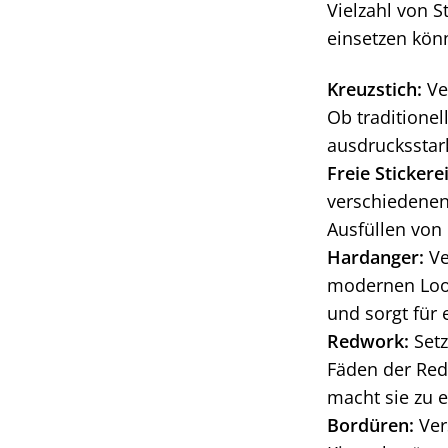
Vielzahl von S
einsetzen kön
Kreuzstich:
Ver
Ob traditionel
ausdrucksstark
Freie Stickerei
verschiedenen
Ausfüllen von
Hardanger:
Ve
modernen Look
und sorgt für 
Redwork:
Setz
Fäden der Red
macht sie zu 
Bordüren:
Vers