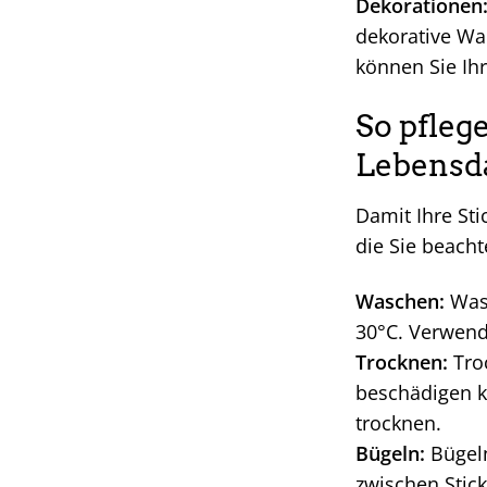
Dekorationen
dekorative Wa
können Sie Ih
So pflege
Lebensd
Damit Ihre Sti
die Sie beacht
Waschen:
Wasc
30°C. Verwend
Trocknen:
Troc
beschädigen ka
trocknen.
Bügeln:
Bügeln
zwischen Stic