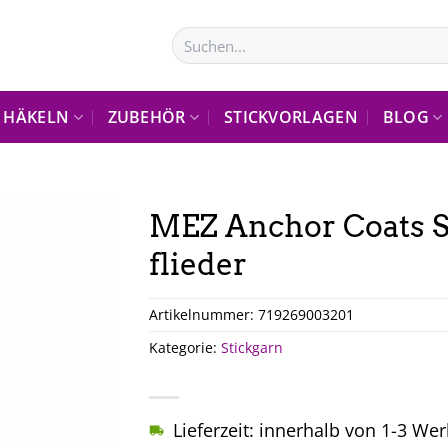
Suchen
nach:
HÄKELN
ZUBEHÖR
STICKVORLAGEN
BLOG
MEZ Anchor Coats S
flieder
Artikelnummer:
719269003201
Kategorie:
Stickgarn
Lieferzeit: innerhalb von 1-3 We