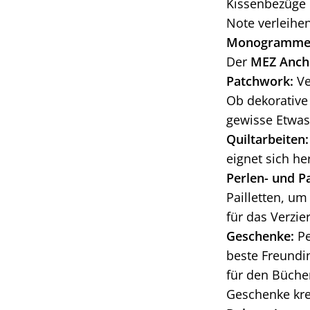
Kissenbezüge 
Note verleihen
Monogramme
Der
MEZ Ancho
Patchwork:
Ve
Ob dekorative
gewisse Etwas
Quiltarbeiten:
eignet sich he
Perlen- und Pa
Pailletten, um
für das Verzi
Geschenke:
Pe
beste Freundin
für den Büch
Geschenke kre