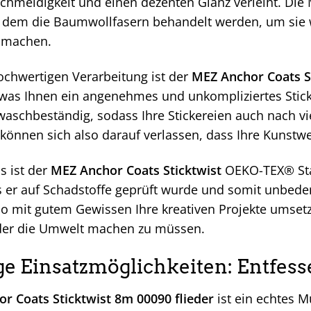
schmeidigkeit und einen dezenten Glanz verleiht. Die M
i dem die Baumwollfasern behandelt werden, um sie 
 machen.
ochwertigen Verarbeitung ist der
MEZ Anchor Coats S
 was Ihnen ein angenehmes und unkompliziertes Sticke
 waschbeständig, sodass Ihre Stickereien auch nach v
 können sich also darauf verlassen, dass Ihre Kunstw
s ist der
MEZ Anchor Coats Sticktwist
OEKO-TEX® Stan
s er auf Schadstoffe geprüft wurde und somit unbede
so mit gutem Gewissen Ihre kreativen Projekte umset
der die Umwelt machen zu müssen.
ge Einsatzmöglichkeiten: Entfesse
r Coats Sticktwist 8m 00090 flieder
ist ein echtes Mu