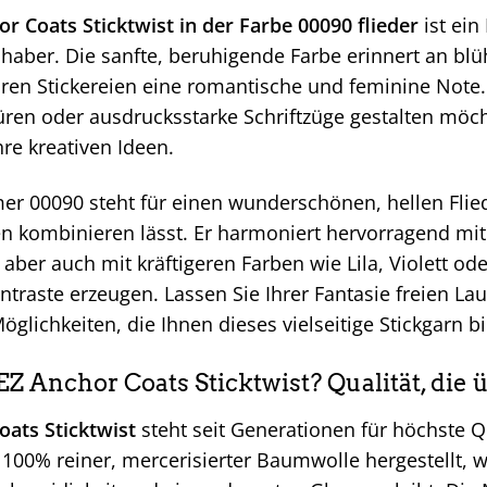
r Coats Sticktwist in der Farbe 00090 flieder
ist ein
bhaber. Die sanfte, beruhigende Farbe erinnert an bl
hren Stickereien eine romantische und feminine Note.
üren oder ausdrucksstarke Schriftzüge gestalten möch
hre kreativen Ideen.
r 00090 steht für einen wunderschönen, hellen Flied
n kombinieren lässt. Er harmoniert hervorragend mit 
aber auch mit kräftigeren Farben wie Lila, Violett od
raste erzeugen. Lassen Sie Ihrer Fantasie freien Lau
glichkeiten, die Ihnen dieses vielseitige Stickgarn bi
Anchor Coats Sticktwist? Qualität, die 
ats Sticktwist
steht seit Generationen für höchste Qu
 100% reiner, mercerisierter Baumwolle hergestellt,