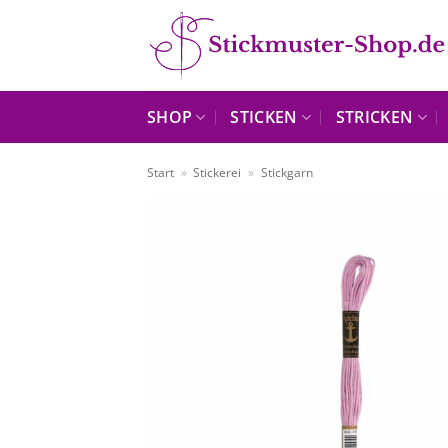
Zum
Inhalt
springen
SHOP
STICKEN
STRICKEN
Start
»
Stickerei
»
Stickgarn