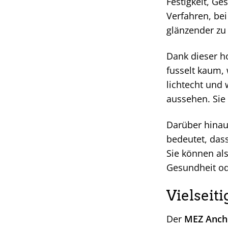
Festigkeit, Ge
Verfahren, be
glänzender zu
Dank dieser h
fusselt kaum,
lichtecht und
aussehen. Sie
Darüber hinau
bedeutet, das
Sie können al
Gesundheit o
Vielseiti
Der
MEZ Ancho