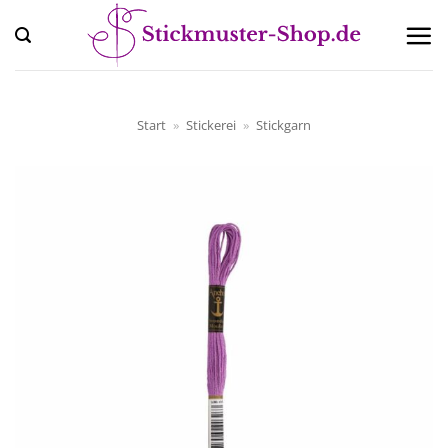
Zum
Inhalt
springen
Start
»
Stickerei
»
Stickgarn