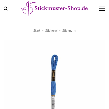
Zum
Inhalt
springen
Start
»
Stickerei
»
Stickgarn