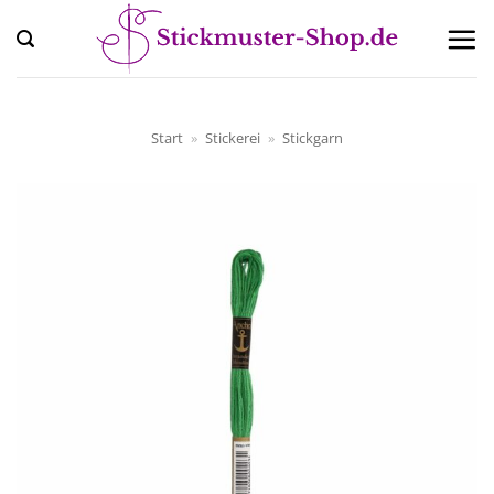
Zum
Inhalt
springen
Start
»
Stickerei
»
Stickgarn