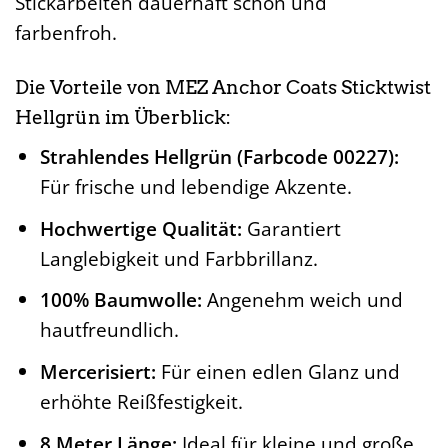
Stickarbeiten dauerhaft schön und
farbenfroh.
Die Vorteile von MEZ Anchor Coats Sticktwist
Hellgrün im Überblick:
Strahlendes Hellgrün (Farbcode 00227):
Für frische und lebendige Akzente.
Hochwertige Qualität:
Garantiert
Langlebigkeit und Farbbrillanz.
100% Baumwolle:
Angenehm weich und
hautfreundlich.
Mercerisiert:
Für einen edlen Glanz und
erhöhte Reißfestigkeit.
8 Meter Länge:
Ideal für kleine und große