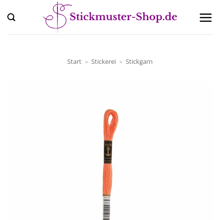
Zum
Inhalt
springen
Start
»
Stickerei
»
Stickgarn