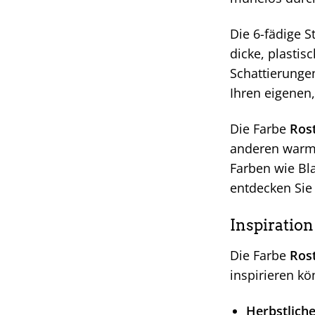
Die 6-fädige S
dicke, plastis
Schattierunge
Ihren eigenen,
Die Farbe
Ros
anderen warme
Farben wie Bla
entdecken Sie 
Inspiration
Die Farbe
Ros
inspirieren kö
Herbstliche