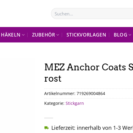
Suchen
nach:
HÄKELN
ZUBEHÖR
STICKVORLAGEN
BLOG
MEZ Anchor Coats S
rost
Artikelnummer:
719269004864
Kategorie:
Stickgarn
Lieferzeit: innerhalb von 1-3 We