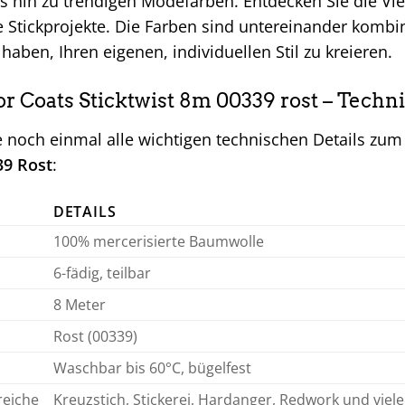
s hin zu trendigen Modefarben. Entdecken Sie die Viel
e Stickprojekte. Die Farben sind untereinander kombi
haben, Ihren eigenen, individuellen Stil zu kreieren.
 Coats Sticktwist 8m 00339 rost – Techni
ie noch einmal alle wichtigen technischen Details zu
39 Rost
:
DETAILS
100% mercerisierte Baumwolle
6-fädig, teilbar
8 Meter
Rost (00339)
Waschbar bis 60°C, bügelfest
eiche
Kreuzstich, Stickerei, Hardanger, Redwork und viel