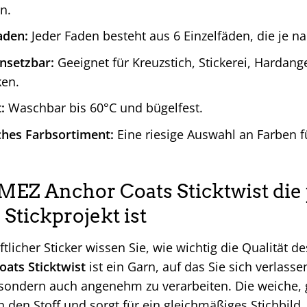
n.
aden:
Jeder Faden besteht aus 6 Einzelfäden, die je n
insetzbar:
Geeignet für Kreuzstich, Stickerei, Hardan
ken.
:
Waschbar bis 60°C und bügelfest.
hes Farbsortiment:
Eine riesige Auswahl an Farben 
Z Anchor Coats Sticktwist die 
Stickprojekt ist
ftlicher Sticker wissen Sie, wie wichtig die Qualität d
ats Sticktwist
ist ein Garn, auf das Sie sich verlasse
 sondern auch angenehm zu verarbeiten. Die weiche, g
den Stoff und sorgt für ein gleichmäßiges Stichbild.