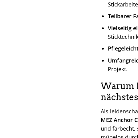
Stickarbeite
Teilbarer F
Vielseitig e
Sticktechni
Pflegeleicht
Umfangreic
Projekt.
Warum ME
nächstes 
Als leidenscha
MEZ Anchor Co
und farbecht,
mühelos durch 