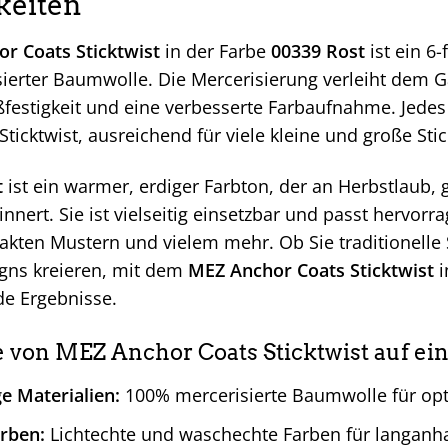
keiten
r Coats Sticktwist
in der Farbe
00339 Rost
ist ein 6-
ierter Baumwolle. Die Mercerisierung verleiht dem 
ßfestigkeit und eine verbesserte Farbaufnahme. Jedes
ticktwist, ausreichend für viele kleine und große Stic
t
ist ein warmer, erdiger Farbton, der an Herbstlaub,
nnert. Sie ist vielseitig einsetzbar und passt hervor
rakten Mustern und vielem mehr. Ob Sie traditionell
gns kreieren, mit dem
MEZ Anchor Coats Sticktwist
i
e Ergebnisse.
e von MEZ Anchor Coats Sticktwist auf ein
e Materialien:
100% mercerisierte Baumwolle für opti
arben:
Lichtechte und waschechte Farben für langanha