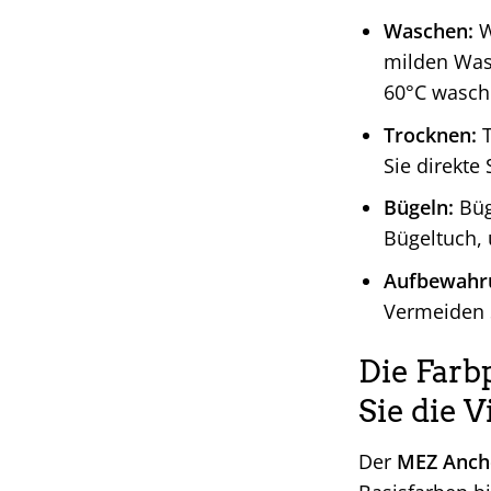
Waschen:
W
milden Was
60°C wasch
Trocknen:
T
Sie direkte
Bügeln:
Büge
Bügeltuch, 
Aufbewahr
Vermeiden S
Die Farb
Sie die V
Der
MEZ Ancho