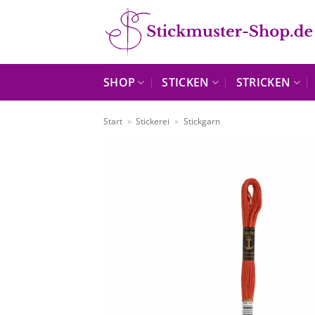
Zum
Inhalt
springen
SHOP
STICKEN
STRICKEN
Start
»
Stickerei
»
Stickgarn