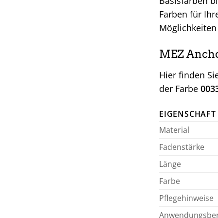
Basisfarben bi
Farben für Ihr
Möglichkeiten 
MEZ Anchor
Hier finden S
der Farbe
003
EIGENSCHAFT
Material
Fadenstärke
Länge
Farbe
Pflegehinweise
Anwendungsber