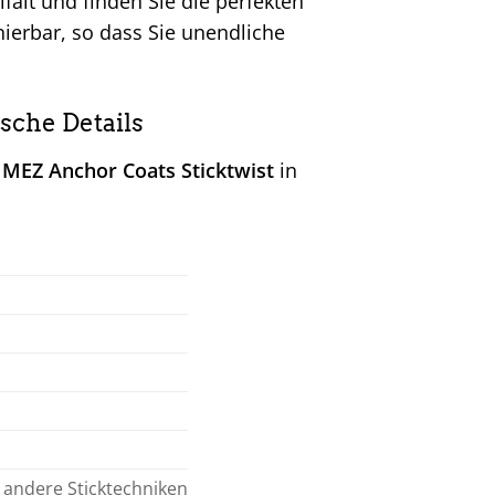
falt und finden Sie die perfekten
nierbar, so dass Sie unendliche
sche Details
m
MEZ Anchor Coats Sticktwist
in
e andere Sticktechniken