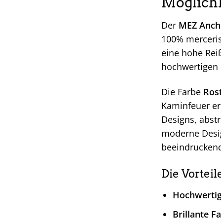
Möglich
Der
MEZ Ancho
100% merceris
eine hohe Rei
hochwertigen S
Die Farbe
Ros
Kaminfeuer eri
Designs, abst
moderne Desi
beeindruckend
Die Vorteil
Hochwertig
Brillante F