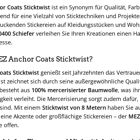
r Coats Sticktwist
ist ein Synonym für Qualität, Farbb
end für eine Vielzahl von Sticktechniken und Projekte
ruckenden Stickereien auf Kleidungsstücken und Wohn
0400 Schiefer
verleihen Sie Ihren Kreationen einen Ha
esse.
 Anchor Coats Sticktwist?
ats Sticktwist
genießt seit Jahrzehnten das Vertraue
ist zeichnet sich durch seine außergewöhnliche Qualit
 besteht aus
100% mercerisierter Baumwolle
, was ih
gkeit verleiht. Die Mercerisierung sorgt zudem dafür
 sind. Mit einem
Sticktwist von 8 Metern
haben Sie au
leine Akzente oder großflächige Stickereien – der
MEZ 
 offen.