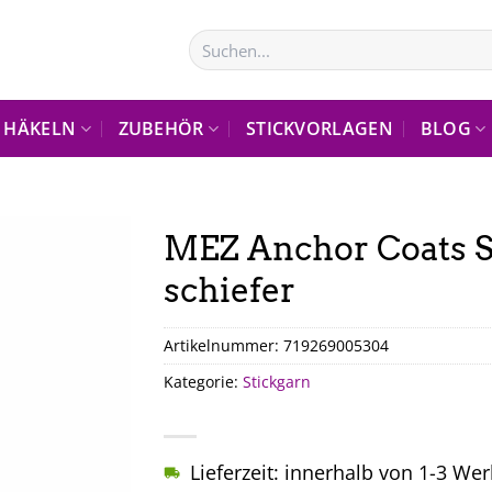
Suchen
nach:
HÄKELN
ZUBEHÖR
STICKVORLAGEN
BLOG
MEZ Anchor Coats S
schiefer
Artikelnummer:
719269005304
Kategorie:
Stickgarn
Lieferzeit: innerhalb von 1-3 We