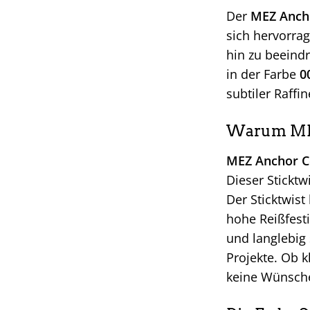
Der
MEZ Ancho
sich hervorrag
hin zu beeind
in der Farbe
0
subtiler Raffin
Warum MEZ
MEZ Anchor Co
Dieser Sticktw
Der Sticktwist
hohe Reißfesti
und langlebig
Projekte. Ob k
keine Wünsche