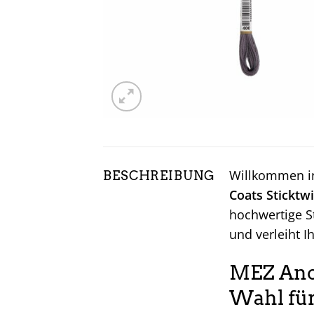
Willkommen in
BESCHREIBUNG
Coats Sticktwi
hochwertige St
und verleiht I
MEZ Anch
Wahl für