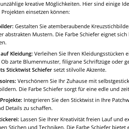
unzählige kreative Möglichkeiten. Hier sind einige I
n Projekten einsetzen können:
ilder:
Gestalten Sie atemberaubende Kreuzstichbilder 
er abstrakten Mustern. Die Farbe Schiefer eignet sich
en.
 auf Kleidung:
Verleihen Sie Ihren Kleidungsstücken e
. Ob zarte Blumenmuster, filigrane Schriftzüge oder 
s Sticktwist Schiefer
setzt stilvolle Akzente.
oires:
Verschönern Sie Ihr Zuhause mit selbstgestic
ldern. Die Farbe Schiefer sorgt für eine edle und zeit
Projekte:
Integrieren Sie den Sticktwist in Ihre Patch
d Details zu schaffen.
tickerei:
Lassen Sie Ihrer Kreativität freien Lauf und 
en Stichen und Techniken. Die Farbe Schiefer bietet 