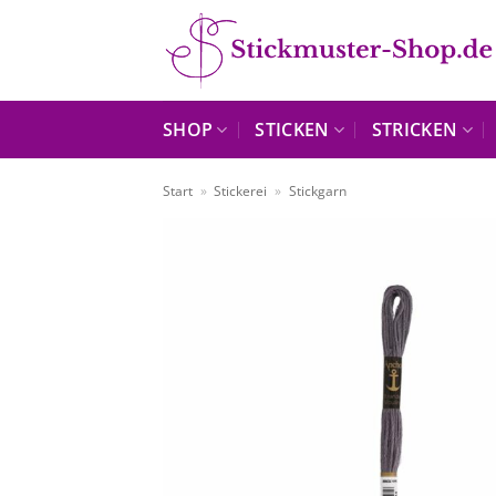
Zum
Inhalt
springen
SHOP
STICKEN
STRICKEN
Start
»
Stickerei
»
Stickgarn