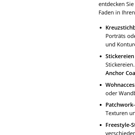
entdecken Sie 
Faden in Ihre
Kreuzstichb
Porträts od
und Kontur
Stickereien
Stickereien
Anchor Coat
Wohnaccess
oder Wandbi
Patchwork-
Texturen un
Freestyle-S
verschieden