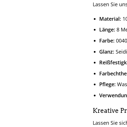
Lassen Sie un
Material:
10
Länge:
8 Me
Farbe:
0040
Glanz:
Seid
Reißfestigk
Farbechthei
Pflege:
Wasc
Verwendun
Kreative P
Lassen Sie sic