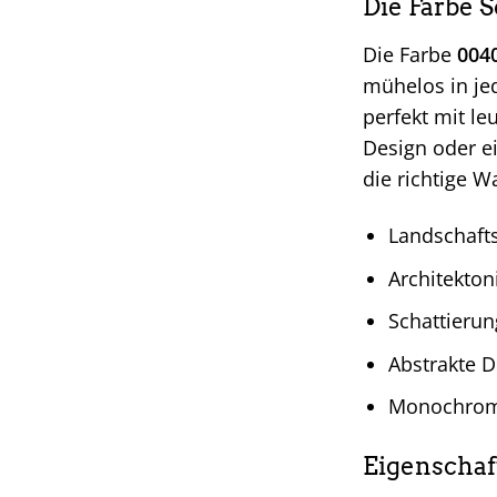
Die Farbe S
Die Farbe
0040
mühelos in jed
perfekt mit l
Design oder ei
die richtige Wa
Landschaft
Architekton
Schattieru
Abstrakte D
Monochrome
Eigenschaf