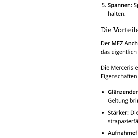
Spannen:
Sp
halten.
Die Vortei
Der
MEZ Ancho
das eigentlich
Die Mercerisi
Eigenschaften
Glänzender
Geltung bri
Stärker:
Die
strapazierf
Aufnahmefä