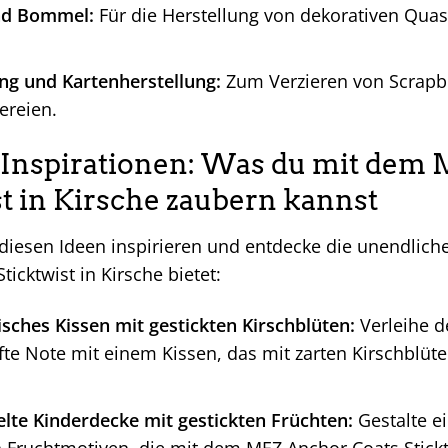
nd Bommel:
Für die Herstellung von dekorativen Qu
ng und Kartenherstellung:
Zum Verzieren von Scrapb
ereien.
 Inspirationen: Was du mit dem
st in Kirsche zaubern kannst
 diesen Ideen inspirieren und entdecke die unendlich
ticktwist in Kirsche bietet:
sches Kissen mit gestickten Kirschblüten:
Verleihe 
fte Note mit einem Kissen, das mit zarten Kirschblüt
elte Kinderdecke mit gestickten Früchten:
Gestalte e
n Fruchtmotiven, die mit dem MEZ Anchor Coats Stick