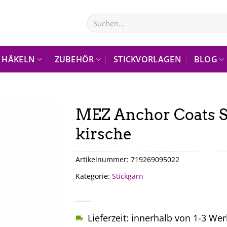
Suchen
nach:
HÄKELN
ZUBEHÖR
STICKVORLAGEN
BLOG
MEZ Anchor Coats S
kirsche
Artikelnummer:
719269095022
Kategorie:
Stickgarn
Lieferzeit: innerhalb von 1-3 We