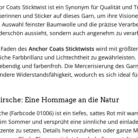
 Coats Sticktwist ist ein Synonym für Qualität und T
kerinnen und Sticker auf dieses Garn, um ihre Visione
e Auswahl feinster Baumwolle und die präzise Verarbe
derschön aussieht, sondern auch angenehm zu verarbe
e Faden des
Anchor Coats Sticktwists
wird mit größter
che Farbbrillanz und Lichtechtheit zu gewährleisten.
lebendig und farbenfroh. Die Mercerisierung des Garn
dere Widerstandsfähigkeit, wodurch es sich ideal für
Kirsche: Eine Hommage an die Natur
che (Farbcode 01006) ist ein tiefes, sattes Rot mit wa
n im Sommer und versprüht eine sinnliche und einlad
kzente zu setzen, Details hervorzuheben oder ganze 