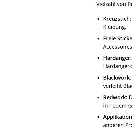
Vielzahl von P
Kreuzstich:
Kleidung.
Freie Sticke
Accessoires
Hardanger:
Hardanger-S
Blackwork:
verleiht Bl
Redwork:
D
in neuem G
Applikation
anderen Pro