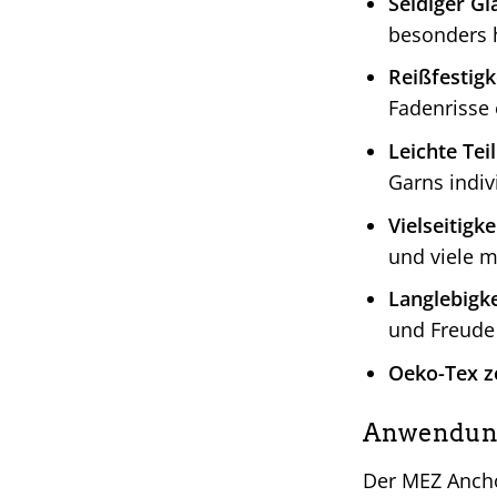
Seidiger Gl
besonders 
Reißfestigk
Fadenrisse 
Leichte Teil
Garns indiv
Vielseitigke
und viele m
Langlebigke
und Freude 
Oeko-Tex ze
Anwendungs
Der MEZ Anchor