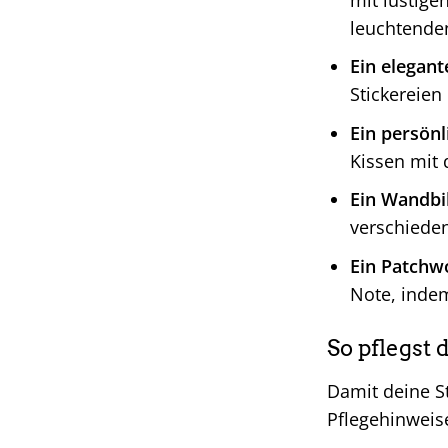
leuchtenden
Ein elegant
Stickereien
Ein persön
Kissen mit 
Ein Wandbil
verschieden
Ein Patchwo
Note, indem
So pflegst
Damit deine St
Pflegehinweis