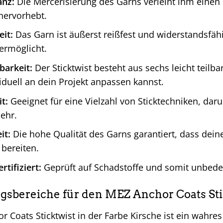
anz:
Die Mercerisierung des Garns verleiht ihm einen 
hervorhebt.
eit:
Das Garn ist äußerst reißfest und widerstandsfäh
ermöglicht.
barkeit:
Der Sticktwist besteht aus sechs leicht teilb
iduell an dein Projekt anpassen kannst.
it:
Geeignet für eine Vielzahl von Sticktechniken, darunt
ehr.
it:
Die hohe Qualität des Garns garantiert, dass dein
bereiten.
rtifiziert:
Geprüft auf Schadstoffe und somit unbede
bereiche für den MEZ Anchor Coats Stic
 Coats Sticktwist in der Farbe Kirsche ist ein wahres 