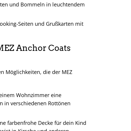
asten und Bommeln in leuchtendem
ooking-Seiten und Grußkarten mit
 MEZ Anchor Coats
en Möglichkeiten, die der MEZ
deinem Wohnzimmer eine
en in verschiedenen Rottönen
ine farbenfrohe Decke für dein Kind
twist in Kirsche und anderen