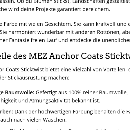
lassen. Ob du Blumen stickst, Landschaften gestaltest
che wird deine Projekte garantiert bereichern.
ne Farbe mit vielen Gesichtern. Sie kann kraftvoll und
. Sie harmoniert wunderbar mit anderen Rottönen, ab
iner Fantasie freien Lauf und entdecke die unendlic
eile des MEZ Anchor Coats Sticktw
 Coats Sticktwist bietet eine Vielzahl von Vorteilen,
eder Stickausrüstung machen:
ge Baumwolle:
Gefertigt aus 100% reiner Baumwolle, d
ähigkeit und Atmungsaktivität bekannt ist.
arben:
Dank der hochwertigen Färbung behalten die Fa
 auch nach vielen Wäschen.