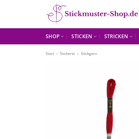
Zum
Inhalt
springen
SHOP
STICKEN
STRICKEN
Start
»
Stickerei
»
Stickgarn