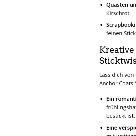
Quasten u
Kirschrot.
Scrapbooki
feinen Stick
Kreative
Sticktwi
Lass dich von
Anchor Coats S
Ein romanti
frühlingsha
bestickt ist.
Eine verspi
mit lustige