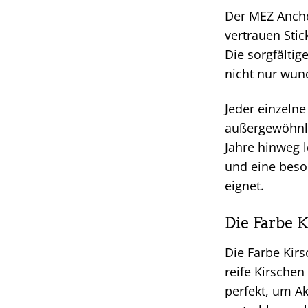
Der MEZ Anchor
vertrauen Stic
Die sorgfältig
nicht nur wun
Jeder einzeln
außergewöhnli
Jahre hinweg 
und eine beson
eignet.
Die Farbe 
Die Farbe Kirs
reife Kirsche
perfekt, um A