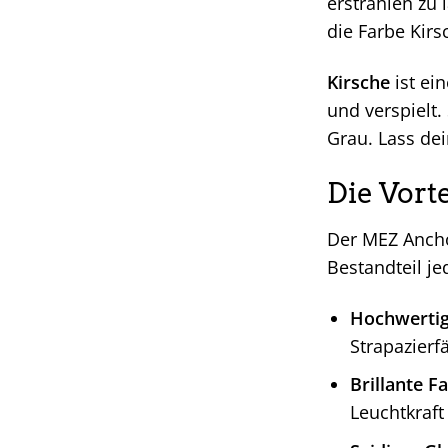
erstrahlen zu 
die Farbe Kirs
Kirsche
ist ei
und verspielt
Grau. Lass de
Die Vort
Der MEZ Anchor
Bestandteil j
Hochwerti
Strapazierf
Brillante F
Leuchtkraft