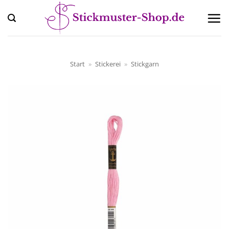
Zum
Inhalt
springen
Start
»
Stickerei
»
Stickgarn